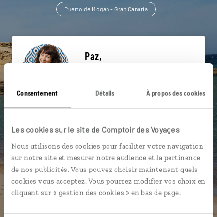
Puerto de Mogan - Gran Canaria
Paz,
spécialiste Espagne
Lire son interview
Consentement
Détails
À propos des cookies
Suivez vos envies et demandez conseils à nos
spécialistes
Les cookies sur le site de Comptoir des Voyages
Ils sauront organiser votre itinéraire au plus
près de vos envies et de la réalité du pays.
Nous utilisons des cookies pour faciliter votre navigation
sur notre site et mesurer notre audience et la pertinence
Échangez en face à face ou depuis nos studios
de nos publicités. Vous pouvez choisir maintenant quels
connectés en agence, mais aussi par email ou
cookies vous acceptez. Vous pourrez modifier vos choix en
téléphone.
cliquant sur « gestion des cookies » en bas de page.
Vous gardez le même interlocuteur avant,
pendant et après votre voyage.