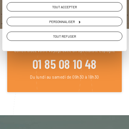
TOUT ACCEPTER
PERSONNALISER
DEMANDER UN DEVIS
TOUT REFUSER
ou
Construisez votre voyage avec un spécialiste Espagne
01 85 08 10 48
Du lundi au samedi de 09h30 à 18h30