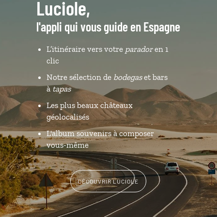
Luciole,
l'appli qui vous guide en Espagne
L’itinéraire vers votre
parador
en 1
clic
Notre sélection de
bodegas
et bars
à
tapas
Les plus beaux châteaux
géolocalisés
L'album souvenirs à composer
vous-même
DÉCOUVRIR LUCIOLE