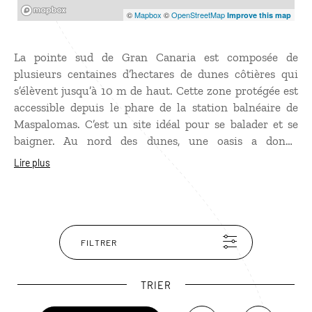
Mapbox
©
Mapbox
©
OpenStreetMap
Improve this map
La pointe sud de Gran Canaria est composée de
plusieurs centaines d’hectares de dunes côtières qui
s’élèvent jusqu’à 10 m de haut. Cette zone protégée est
accessible depuis le phare de la station balnéaire de
Maspalomas. C’est un site idéal pour se balader et se
baigner. Au nord des dunes, une oasis a donné
naissance à un golf tandis que la plage, plutôt plus chic
Lire plus
qu’ailleurs, est propre et bien aménagée. Baignade
possible toute l’année avec une eau qui descend
rarement en dessous des 20° !
FILTRER
TRIER