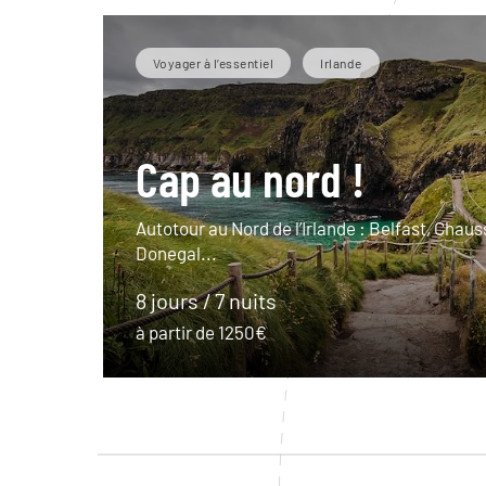
Voyager à l’essentiel
Irlande
Cap au nord !
Autotour au Nord de l’Irlande : Belfast, Chau
Donegal...
8 jours / 7 nuits
à partir de 1250€