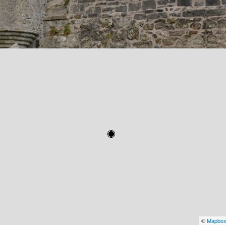
©
Mapbo