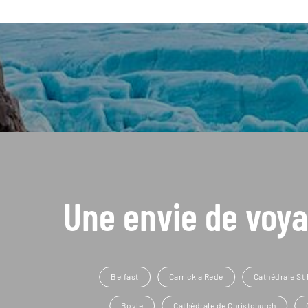
Une envie de voya
Belfast
Carrick a Rede
Cathédrale St 
Boyle
Cathédrale de Christchurch