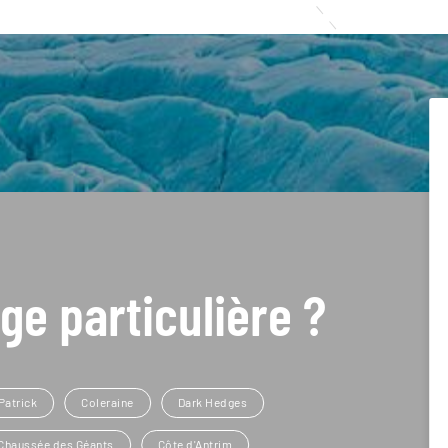
ge particulière ?
Patrick
Coleraine
Dark Hedges
Chaussée des Géants
Côte d'Antrim