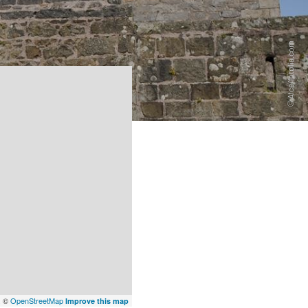
x
©
OpenStreetMap
Improve this map