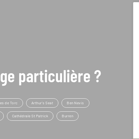
ge particulière ?
es de Torc
Arthur's Seat
Ben Nevis
Cathédrale St Patrick
Burren