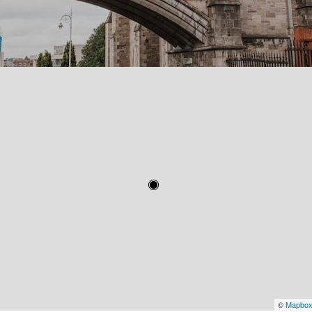
©
Mapbo