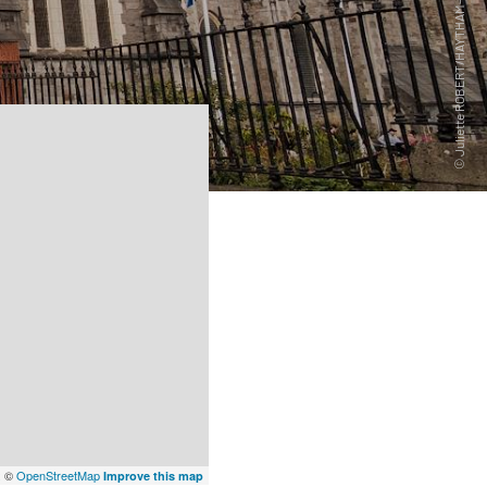
x
©
OpenStreetMap
Improve this map