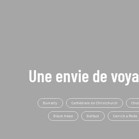
Une envie de voya
Bunratty
Cathédrale de Christchurch
Chut
Black Head
Belfast
Carrick a Rede