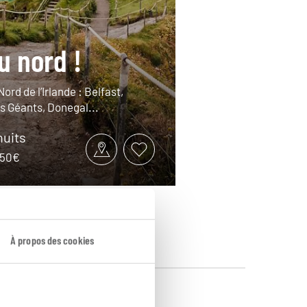
u nord !
ord de l’Irlande : Belfast,
 Géants, Donegal...
nuits
1250€
À propos des cookies