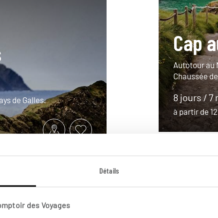
Cap a
s
Autotour au N
Chaussée des
8 jours / 7 
ays de Galles.
à partir de 
Détails
Comptoir des Voyages