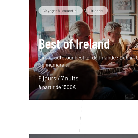
Voyager à l’essentiel
Irlande
Best of Ireland
Circuit autotour best-of de l’Irlande : Dublin,
Connemara...
8 jours / 7 nuits
à partir de 1500€