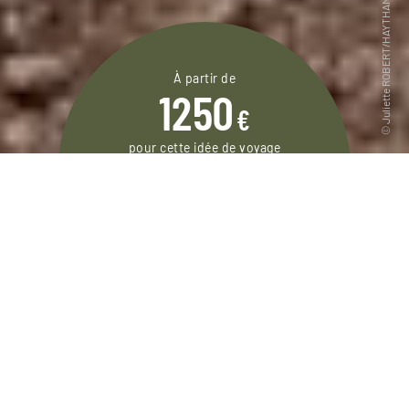
À partir de
1250
€
pour cette idée de voyage
8 jours / 7 nuits
DEMANDER UN DEVIS
Autotour au nord de l’Irlande entre deux