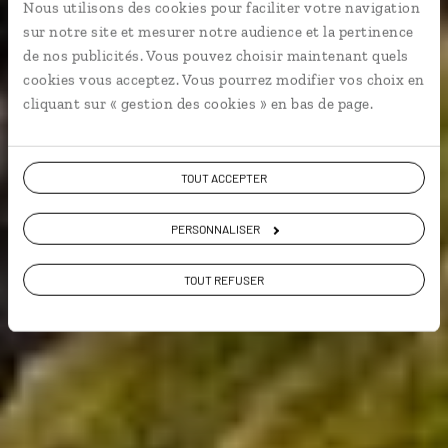
Nous utilisons des cookies pour faciliter votre navigation
Géants, Donegal...
sur notre site et mesurer notre audience et la pertinence
de nos publicités. Vous pouvez choisir maintenant quels
Voyager à l’essentiel
cookies vous acceptez. Vous pourrez modifier vos choix en
cliquant sur « gestion des cookies » en bas de page.
Voir les 617 avis sur les voyages en Irlande
TOUT ACCEPTER
PERSONNALISER
VOIR LA GALERIE PHOTOS
TOUT REFUSER