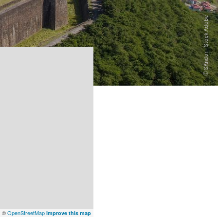
x
©
OpenStreetMap
Improve this map