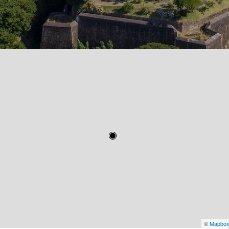
©
Mapbo