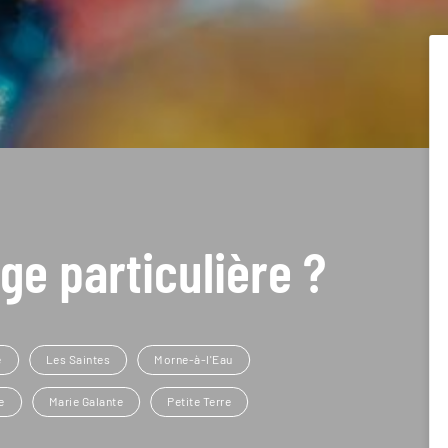
ge particulière ?
e
Les Saintes
Morne-à-l'Eau
e
Marie Galante
Petite Terre