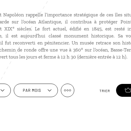
rt Napoléon rappelle l’importance stratégique de ces îles si
arde sur l’océan Atlantique, il contribua à protéger Poin
e
t XIX
siècles. Le fort actuel, édifié en 1845, est resté i
ire, il est aujourd’hui classé monument historique. Sa vo
il fut reconverti en pénitencier. Un musée retrace son hist
 chemin de ronde offre une vue à 360° sur l’océan, Basse-Te
vert tous les jours et ferme à 12 h 30 (dernière entrée à 12 h).
PAR MOIS
TRIER