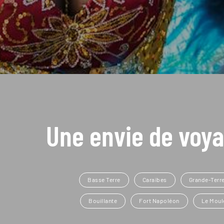
Une envie de voya
Basse Terre
Caraïbes
Grande-Terr
Bouillante
Fort Napoléon
Le Moul