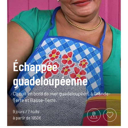
Échappée
guadeloupéenne
Circuit en bord de mer guadeloupéen, à Grande-
Terre et Basse-Terre.
9 jours / 7 nuits
à partir de 1950€