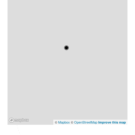
Mapbox
©
Mapbox
©
OpenStreetMap
Improve this map