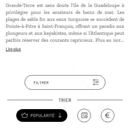
Grande-Terre est sans doute l’île de la Guadeloupe à
privilégier pour les amateurs de bains de mer. Les
plages de sable fin aux eaux turquoise se succèdent de
Pointe-à-Pitre à Saint-François, offrant un paradis aux
plongeurs et aux kayakistes, même si l’Atlantique peut
parfois réserver des courants capricieux. Plus au nord,
les côtes révèlent un caractère plus sauvage et
Lire plus
spectaculaire, avec de superbes panoramas depuis la
pointe de la Grande-Vigie et le gouffre impressionnant
de la Porte d’Enfer. Port-Louis, village créole aux
maisons colorées, séduit quant à lui par son
authenticité et sa magnifique plage du Souffleur,
FILTRER
bordée de raisiniers et très prisée des familles.
L’intérieur des terres, formé de mornes pointus et de
TRIER
vallées verdoyantes appelés Grands-Fonds, mêle
espaces agricoles consacrés à la canne à sucre et
POPULARITÉ
chemins de randonnée offrant un dépaysement garanti.