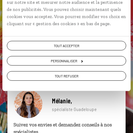
sur notre site et mesurer notre audience et la pertinence
particulière ?
de nos publicités. Vous pouvez choisir maintenant quels
cookies vous acceptez. Vous pourrez modifier vos choix en
cliquant sur « gestion des cookies » en bas de page.
Basse Terre
Caraïbes
Grande-Terre
Chutes du Carbet
Parc national de la Guadeloupe
TOUT ACCEPTER
Plongée
Bouillante
Fort Napoléon
PERSONNALISER
Le Moule
Bouillante
TOUT REFUSER
Mélanie,
spécialiste Guadeloupe
Suivez vos envies et demandez conseils à nos
spécialistes