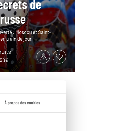
ecrets de
 russe
verte : Moscou et Saint-
n train de jour.
nuits
1950€
À propos des cookies