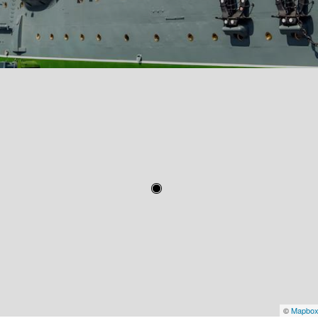
©
Mapbo