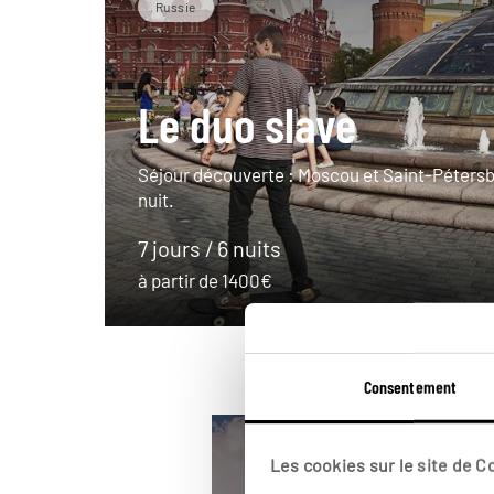
Russie
Le duo slave
Séjour découverte : Moscou et Saint-Pétersb
nuit.
7 jours / 6 nuits
à partir de 1400€
Consentement
Les cookies sur le site de 
Finlande