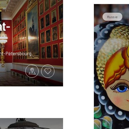
Russie
nt-
nt-Pétersbourg.