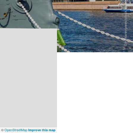
x
©
OpenStreetMap
Improve this map