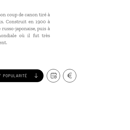
son coup de canon tiré à
iks. Construit en 1900 à
 russo-japonaise, puis à
ondiale où il fut très
ent.
POPULARITÉ