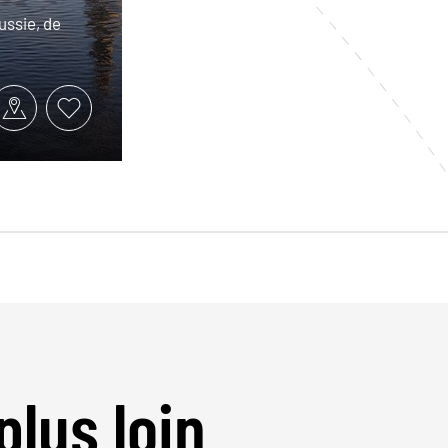
ussie, de
plus loin