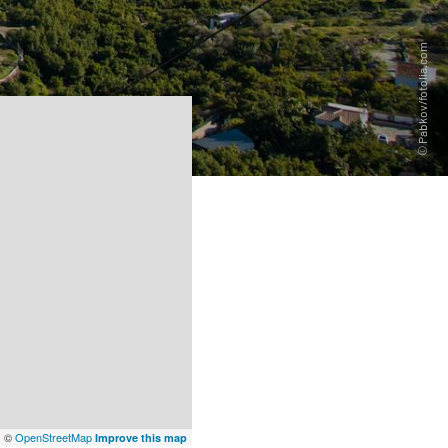
x
©
OpenStreetMap
Improve this map