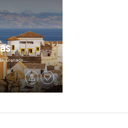
yas
da, Grenade...