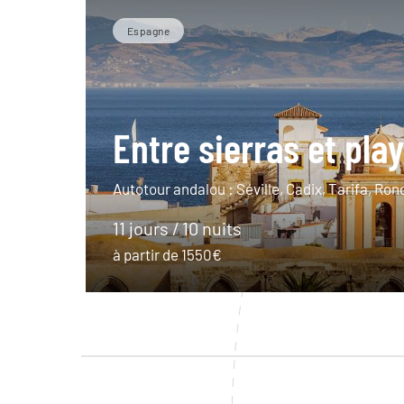
Espagne
Entre sierras et pla
Autotour andalou : Séville, Cadix, Tarifa, Ron
11 jours / 10 nuits
à partir de 1550€