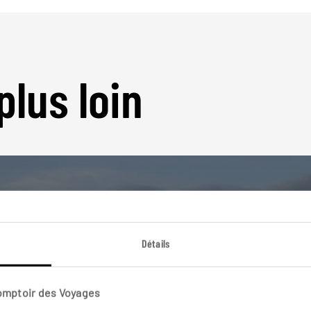
plus loin
Détails
Nos 30 idées de voyage
Espagne
Comptoir des Voyages