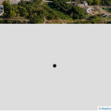
©
Mapbo