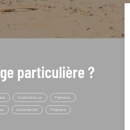
ge particulière ?
tera
Costa de la Luz
Flamenco
ue
Costa del Sol
Frigiliana