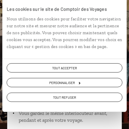
Les cookies sur le site de Comptoir des Voyages
Nous utilisons des cookies pour faciliter votre navigation
Oswald,
sur notre site et mesurer notre audience et la pertinence
de nos publicités. Vous pouvez choisir maintenant quels
spécialiste Japon
cookies vous acceptez. Vous pourrez modifier vos choix en
Lire son interview
cliquant sur « gestion des cookies » en bas de page.
Suivez vos envies et demandez conseils à nos
spécialistes
TOUT ACCEPTER
Ils sauront organiser votre itinéraire au plus
près de vos envies et de la réalité du pays.
PERSONNALISER
Échangez en face à face ou depuis nos studios
connectés en agence, mais aussi par email ou
TOUT REFUSER
téléphone.
Vous gardez le même interlocuteur avant,
pendant et après votre voyage.