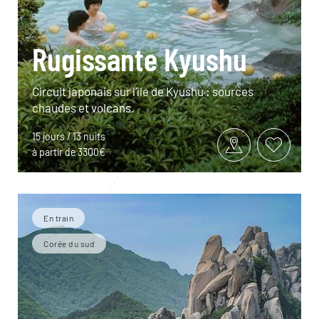
Rugissante Kyushu
Circuit japonais sur l’île de Kyushu : sources
chaudes et volcans.
15 jours / 13 nuits
à partir de 3300€
En train
Corée du sud