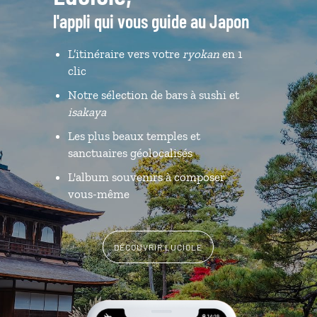
l'appli qui vous guide au Japon
L’itinéraire vers votre
ryokan
en 1
clic
Notre sélection de bars à sushi et
isakaya
Les plus beaux temples et
sanctuaires géolocalisés
L'album souvenirs à composer
vous-même
DÉCOUVRIR LUCIOLE