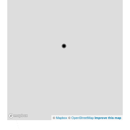
Mapbox
©
Mapbox
©
OpenStreetMap
Improve this map