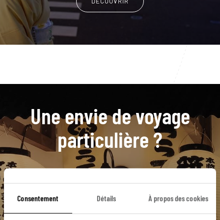
DÉCOUVRIR
Une envie de voyage
particulière ?
Beppu
Fukuoka
Ibusuki
Kagoshima
Consentement
Détails
À propos des cookies
Kyushu
Busan
Chemin de la Philosophie
Gangnam
Ginkaku-ji
Côte d’Aoshima