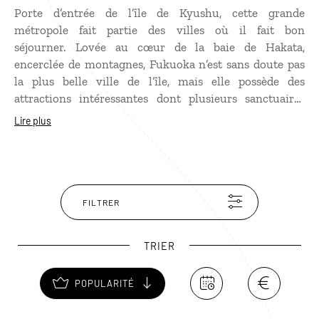
Porte d’entrée de l’île de Kyushu, cette grande
métropole fait partie des villes où il fait bon
séjourner. Lovée au cœur de la baie de Hakata,
encerclée de montagnes, Fukuoka n’est sans doute pas
la plus belle ville de l’île, mais elle possède des
attractions intéressantes dont plusieurs sanctuaires
près de la gare. Le quartier commerçant Tenjin est
Lire plus
authentique avec de nombreux yatai, ces carrioles
typiques qui vendent des ramen ou des oden à
emporter. Fukuoa est aussi réputée pour ses jardins
dont le plus grand est le parc Ohori, sorte de Central
Park local. Enfin, la ville possède une plage,
FILTRER
Momochihama, au cœur d’un quartier moderne en
bord de mer.
TRIER
POPULARITÉ