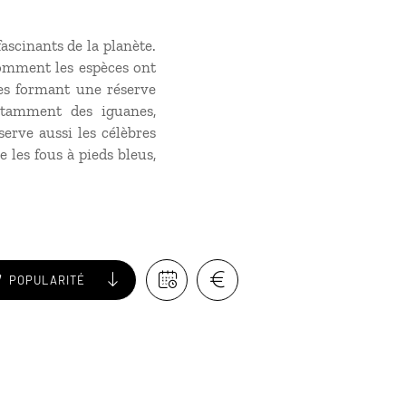
fascinants de la planète.
comment les espèces ont
es formant une réserve
otamment des iguanes,
erve aussi les célèbres
les fous à pieds bleus,
POPULARITÉ