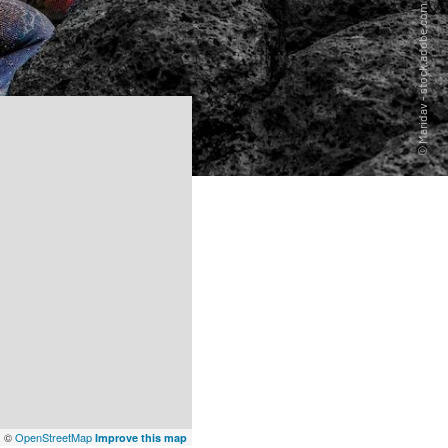
x
©
OpenStreetMap
Improve this map