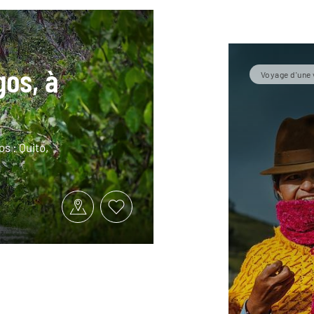
os, à
Voyage d'une 
s : Quito,