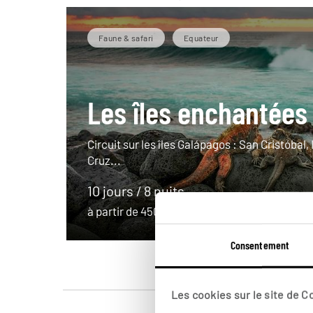
Faune & safari
Equateur
Les îles enchantées
Circuit sur les îles Galápagos : San Cristóbal,
Cruz...
10 jours / 8 nuits
à partir de 4500€
Consentement
Les cookies sur le site de 