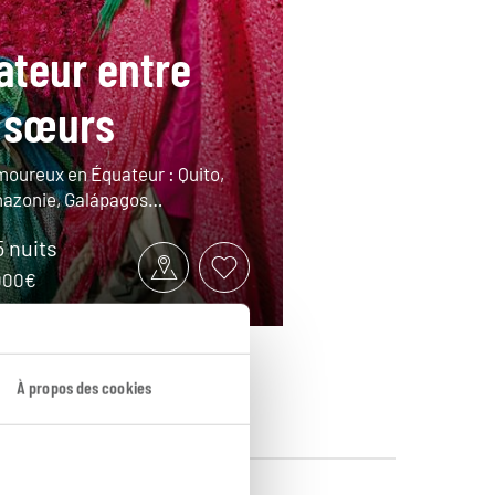
ateur entre
 sœurs
oureux en Équateur : Quito,
mazonie, Galápagos…
5 nuits
7000€
À propos des cookies