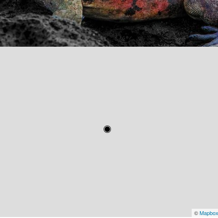
©
Mapbo