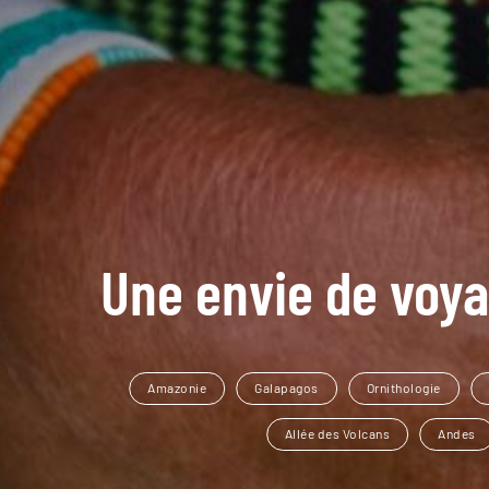
Une envie de voya
Amazonie
Galapagos
Ornithologie
Allée des Volcans
Andes