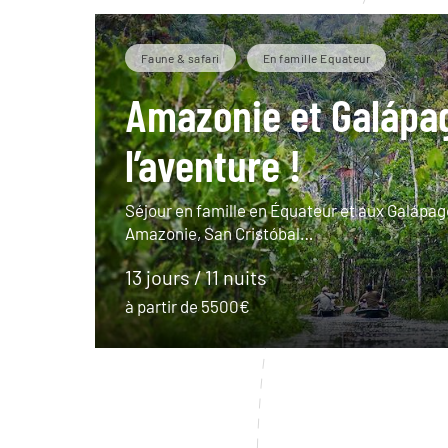
Faune & safari
En famille Equateur
Amazonie et Galápag
l’aventure !
Séjour en famille en Équateur et aux Galápago
Amazonie, San Cristóbal…
13 jours / 11 nuits
à partir de 5500€