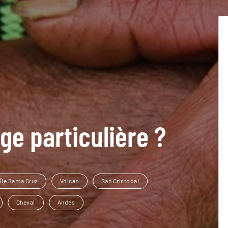
ge particulière ?
Île Santa Cruz
Volcan
San Cristobal
Cheval
Andes