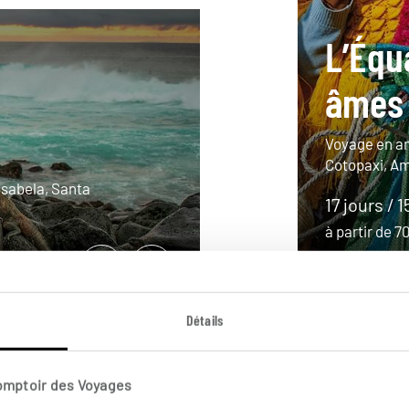
L’Équ
âmes
Voyage en am
Cotopaxi, A
 Isabela, Santa
17 jours / 1
à partir de 
Détails
Comptoir des Voyages