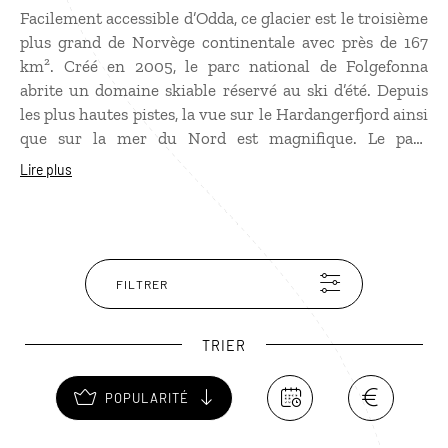
Facilement accessible d’Odda, ce glacier est le troisième
plus grand de Norvège continentale avec près de 167
km². Créé en 2005, le parc national de Folgefonna
abrite un domaine skiable réservé au ski d’été. Depuis
les plus hautes pistes, la vue sur le Hardangerfjord ainsi
que sur la mer du Nord est magnifique. Le parc
national de Folgefonna est également une destination
Lire plus
de randonnée et d’alpinisme réputée pour ses paysages
spectaculaires mais aussi pour ses roches datées de près
d’un milliard et demi d’années.
FILTRER
TRIER
POPULARITÉ