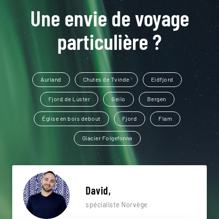
Une envie de voyage
particulière ?
Aurland
Chutes de Tvinde
Eidfjord
Fjord de Luster
Geilo
Bergen
Église en bois debout
Fjord
Flam
Glacier Folgefonna
David,
spécialiste Norvège