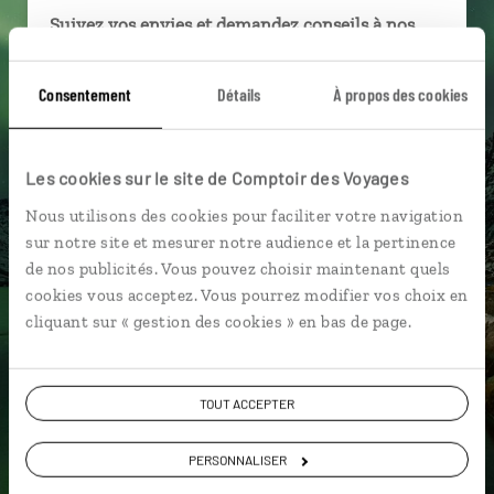
Suivez vos envies et demandez conseils à nos
spécialistes
Consentement
Détails
À propos des cookies
Ils sauront organiser votre itinéraire au plus
près de vos envies et de la réalité du pays.
Échangez en face à face ou depuis nos studios
Les cookies sur le site de Comptoir des Voyages
connectés en agence, mais aussi par email ou
téléphone.
Nous utilisons des cookies pour faciliter votre navigation
sur notre site et mesurer notre audience et la pertinence
Vous gardez le même interlocuteur avant,
de nos publicités. Vous pouvez choisir maintenant quels
pendant et après votre voyage.
cookies vous acceptez. Vous pourrez modifier vos choix en
cliquant sur « gestion des cookies » en bas de page.
DEMANDER UN DEVIS
TOUT ACCEPTER
ou
PERSONNALISER
Construisez votre voyage avec un spécialiste Norvège