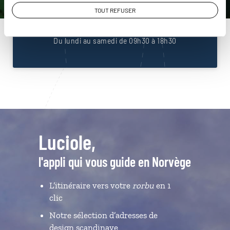
01 85 08 23 50
TOUT REFUSER
Du lundi au samedi de 09h30 à 18h30
Luciole,
l'appli qui vous guide en Norvège
L’itinéraire vers votre
rorbu
en 1
clic
Notre sélection d’adresses de
design scandinave