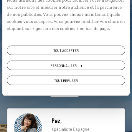
Nous utilisons des cookies pour faciliter votre navigation
particulière ?
sur notre site et mesurer notre audience et la pertinence
de nos publicités. Vous pouvez choisir maintenant quels
cookies vous acceptez. Vous pourrez modifier vos choix en
cliquant sur « gestion des cookies » en bas de page.
Allariz - Galice
Cap Finisterre - Galice
Castros celtes - Galice
Baiona - Galice
TOUT ACCEPTER
Cascade d'Ezaro - Galice
Côte de la Mort - Galice
PERSONNALISER
Cathédrale de St Jacques de Compostelle - Galice
Dunes de Corrubedo - Galice
Galice
TOUT REFUSER
Baiona - Galice
Paz,
spécialiste Espagne