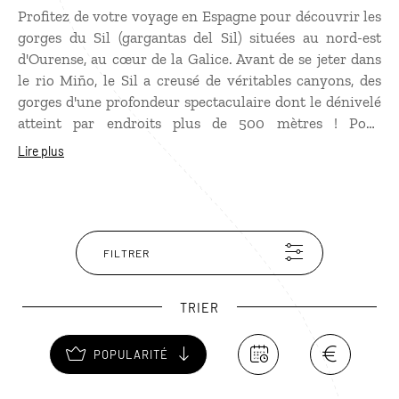
Profitez de votre voyage en Espagne pour découvrir les
gorges du Sil (gargantas del Sil) situées au nord-est
d'Ourense, au cœur de la Galice. Avant de se jeter dans
le rio Miño, le Sil a creusé de véritables canyons, des
gorges d'une profondeur spectaculaire dont le dénivelé
atteint par endroits plus de 500 mètres ! Pour
découvrir ce site splendide, deux possibilités : soit
Lire plus
emprunter la route sinueuse qui longe les gorges, entre
eaux émeraude du Sil tout en bas et falaises aménagées
en terrasses, soit s'offrir une excursion en bateau sur la
rivière ! Les terrasses des gorges du Sil sont aménagées
en vignobles, qui produisent un des meilleurs vins
FILTRER
blancs d'Espagne, le Ribeira Sacra. À déguster avec
plaisir et modération, avant de visiter le très beau
TRIER
monastère de San Esteban, à Ribas de Sil.
POPULARITÉ