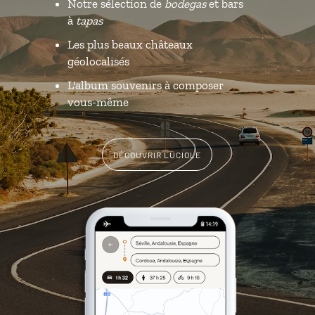
Notre sélection de
bodegas
et bars
à
tapas
Les plus beaux châteaux
géolocalisés
L'album souvenirs à composer
vous-même
DÉCOUVRIR LUCIOLE