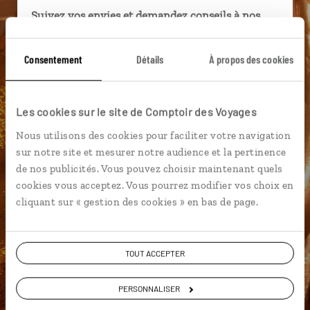
Suivez vos envies et demandez conseils à nos
spécialistes
Consentement
Détails
À propos des cookies
Ils sauront organiser votre itinéraire au plus
près de vos envies et de la réalité du pays.
Échangez en face à face ou depuis nos studios
Les cookies sur le site de Comptoir des Voyages
connectés en agence, mais aussi par email ou
téléphone.
Nous utilisons des cookies pour faciliter votre navigation
sur notre site et mesurer notre audience et la pertinence
Vous gardez le même interlocuteur avant,
de nos publicités. Vous pouvez choisir maintenant quels
pendant et après votre voyage.
cookies vous acceptez. Vous pourrez modifier vos choix en
cliquant sur « gestion des cookies » en bas de page.
DEMANDER UN DEVIS
TOUT ACCEPTER
ou
PERSONNALISER
Construisez votre voyage avec un spécialiste Laos