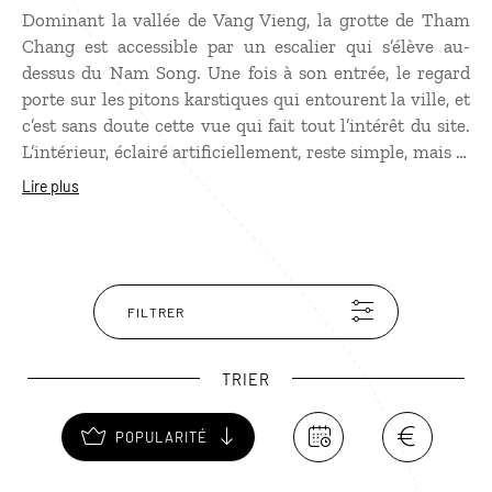
Dominant la vallée de Vang Vieng, la grotte de Tham
Chang est accessible par un escalier qui s’élève au-
dessus du Nam Song. Une fois à son entrée, le regard
porte sur les pitons karstiques qui entourent la ville, et
c’est sans doute cette vue qui fait tout l’intérêt du site.
L’intérieur, éclairé artificiellement, reste simple, mais la
situation de la grotte en hauteur et le calme des
Lire plus
environs en font une halte agréable pour observer le
paysage ou faire une pause à l’écart de l’agitation du
centre de Vang Vieng.
FILTRER
TRIER
POPULARITÉ