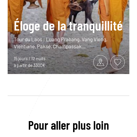
Éloge de la tranquillité
Tour du Laos : Luang Prabang, Vang Vieng,
Vientiane, Paksé, Champassak…
15 jours / 12 nuits
à partir de 3300€
Pour aller plus loin