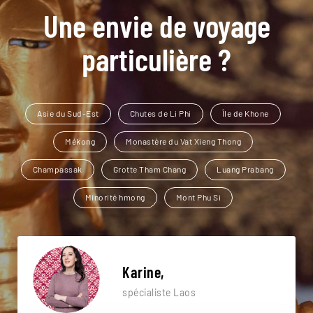
Une envie de voyage
particulière ?
Asie du Sud-Est
Chutes de Li Phi
Île de Khone
Mékong
Monastère du Vat Xieng Thong
Champassak
Grotte Tham Chang
Luang Prabang
Minorité hmong
Mont Phu Si
Karine,
spécialiste Laos