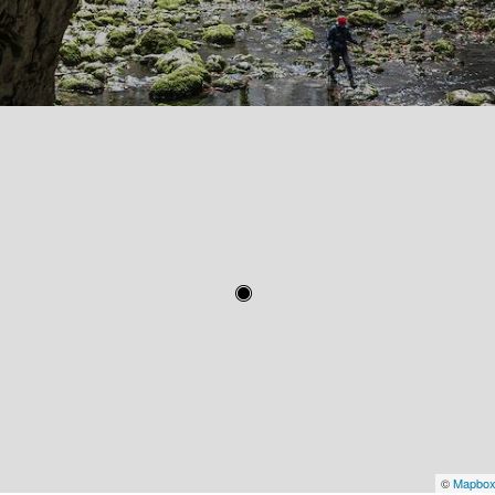
©
Mapbo