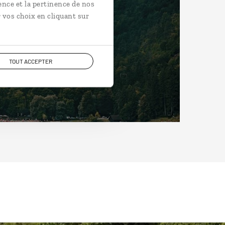
ence et la pertinence de nos
 vos choix en cliquant sur
TOUT ACCEPTER