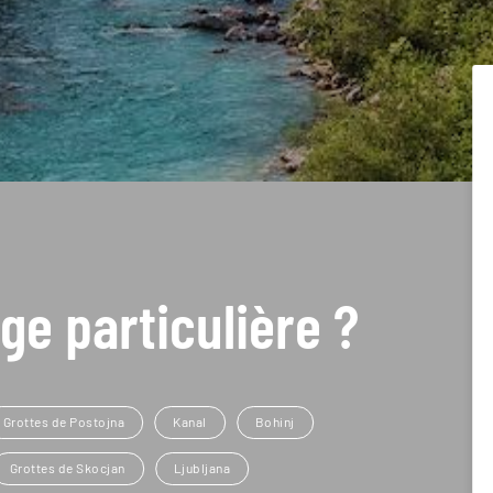
ge particulière ?
Grottes de Postojna
Kanal
Bohinj
Grottes de Skocjan
Ljubljana