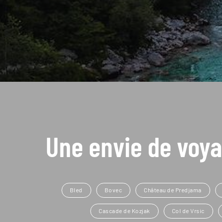
Une envie de voya
Bled
Bovec
Château de Predjama
Cascade de Kozjak
Col de Vrsic