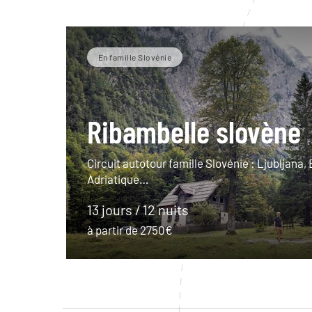
En famille Slovénie
Ribambelle slovène
Circuit autotour famille Slovénie : Ljubljana, 
Adriatique…
13 jours / 12 nuits
à partir de 2750€