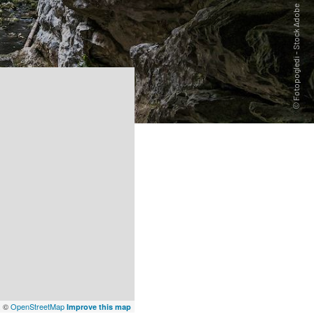
x
©
OpenStreetMap
Improve this map