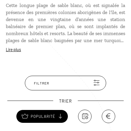
Cette longue plage de sable blanc, où est signalée la
présence des premières colonies aborigènes de l’île, est
devenue en une vingtaine d’années une station
balnéaire de premier plan, où se sont implantés de
nombreux hôtels et resorts. La beauté de ses immenses
plages de sable blanc baignées par une mer turquoise
en font un lieu idéal pour le farniente. Guardalavaca ne
Lire plus
brille pas par ses attractions culturelles mais la station
propose de nombreuses activités nautiques et nature.
FILTRER
TRIER
POPULARITÉ