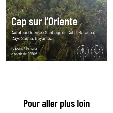
Cap sur l’Oriente
Autotour Oriente : Santiago de Cuba, Baracoa,
Cayo Saetía, Bayamo...
16 jours / 14 nuits
à partir de 2950€
Pour aller plus loin