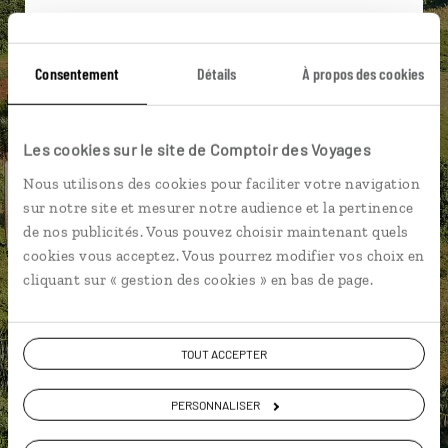
Suivez vos envies et demandez conseils à nos
spécialistes
Consentement
Détails
À propos des cookies
Ils sauront organiser votre itinéraire au plus
près de vos envies et de la réalité du pays.
Échangez en face à face ou depuis nos studios
Les cookies sur le site de Comptoir des Voyages
connectés en agence, mais aussi par email ou
Nous utilisons des cookies pour faciliter votre navigation
téléphone.
sur notre site et mesurer notre audience et la pertinence
Vous gardez le même interlocuteur avant,
de nos publicités. Vous pouvez choisir maintenant quels
pendant et après votre voyage.
cookies vous acceptez. Vous pourrez modifier vos choix en
cliquant sur « gestion des cookies » en bas de page.
TOUT ACCEPTER
DEMANDER UN DEVIS
PERSONNALISER
ou
Construisez votre voyage avec un spécialiste Cuba