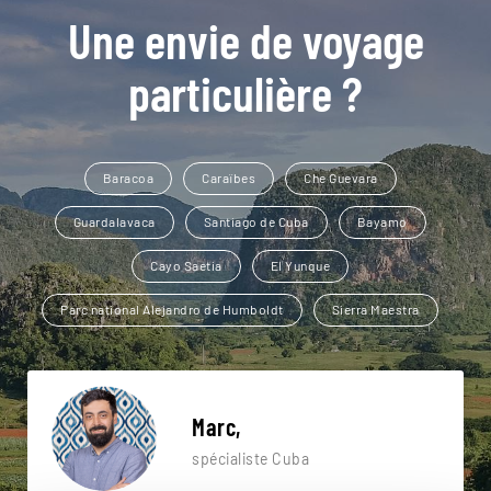
Une envie de voyage
particulière ?
Baracoa
Caraïbes
Che Guevara
Guardalavaca
Santiago de Cuba
Bayamo
Cayo Saetia
El Yunque
Parc national Alejandro de Humboldt
Sierra Maestra
Marc,
spécialiste Cuba