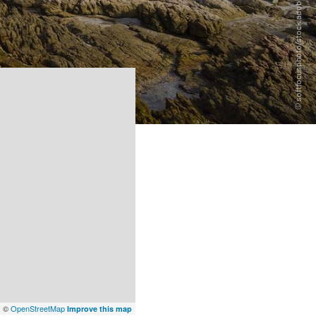
x
©
OpenStreetMap
Improve this map