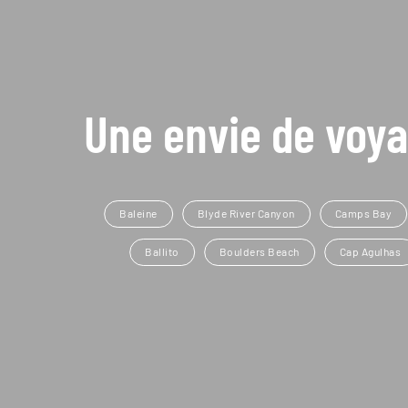
Une envie de voya
Baleine
Blyde River Canyon
Camps Bay
Ballito
Boulders Beach
Cap Agulhas