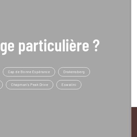
ge particulière ?
Cap de Bonne Espérance
Drakensberg
Chapman's Peak Drive
Eswatini