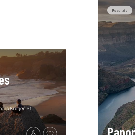
Road trip
es
 parc Kruger, St
Pano