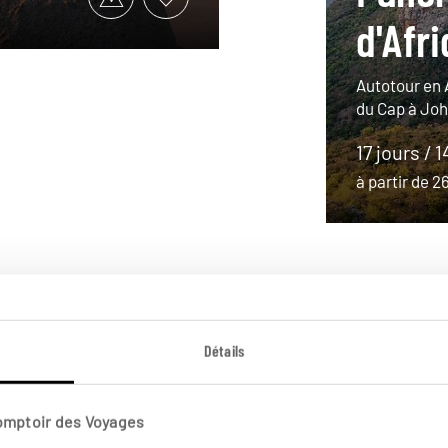
d'Afr
Autotour en 
du Cap à Jo
17 jours / 1
à partir de 
Détails
Comptoir des Voyages