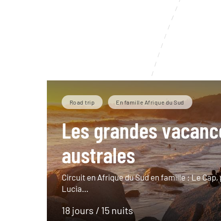
Road trip
En famille Afrique du Sud
Les grandes vacanc
australes
Circuit en Afrique du Sud en famille : Le Cap,
Lucia…
18 jours / 15 nuits