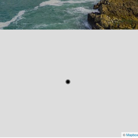
©
Mapbo