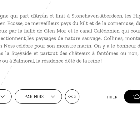
igne qui part d’Arran et finit à Stonehaven-Aberdeen, les H
en Ecosse, ce merveilleux pays du kilt et de la cornemuse, d
x par la faille de Glen Mor et le canal Calédonien qui cour
lectionnent les paysages de nature sauvage. Collines, monta
ch Ness célèbre pour son monstre marin. On y a le bonheur de 
s la Speyside et partout des châteaux à fantômes ou non, 
ou à Balmoral, la résidence d’été de la reine !
PAR MOIS
TRIER