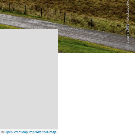
x
©
OpenStreetMap
Improve this map