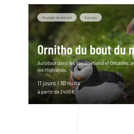
Voyager en décalé
Ecosse
Ornitho du bout du
Autotour dans les îles Shetland et Orcades, 
les Highlands.
11 jours / 10 nuits
à partir de 2400€