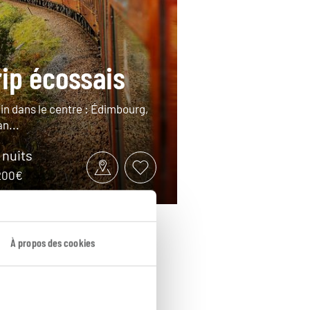
rip écossais
ain dans le centre : Édimbourg,
n...
9 nuits
2200€
À propos des cookies