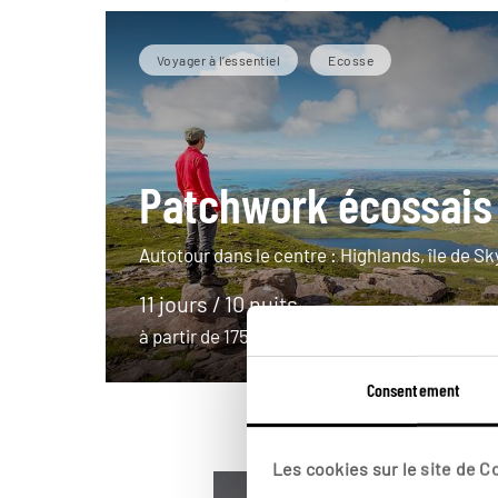
Voyager à l’essentiel
Ecosse
Patchwork écossais
Autotour dans le centre : Highlands, île de Sk
11 jours / 10 nuits
à partir de 1750€
Consentement
Les cookies sur le site de 