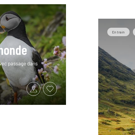
En train
 monde
avec passage dans