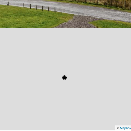
©
Mapbo