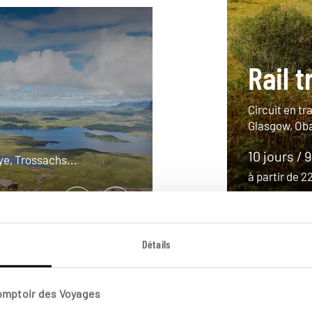
Rail t
Circuit en tr
Glasgow, Oba
10 jours / 
ye, Trossachs...
à partir de 
Détails
Comptoir des Voyages