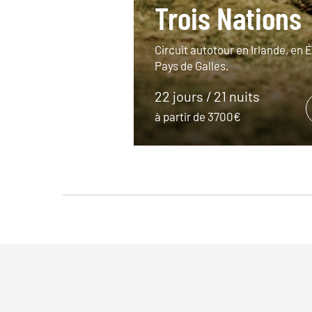
Trois Nations
Circuit autotour en Irlande, en 
Pays de Galles.
22 jours / 21 nuits
à partir de 3700€