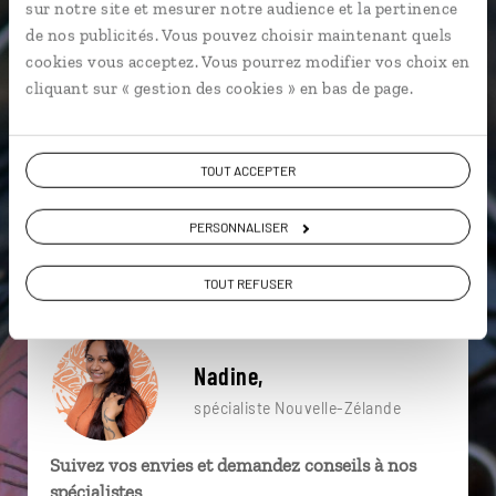
sur notre site et mesurer notre audience et la pertinence
particulière ?
de nos publicités. Vous pouvez choisir maintenant quels
cookies vous acceptez. Vous pourrez modifier vos choix en
cliquant sur « gestion des cookies » en bas de page.
Auckland
Eglise du Bon Berger
Lac Pukaki
Arrowtown
Blenheim
Cathedral Cove
TOUT ACCEPTER
Abel Tasman
Arthur’s Pass
Baie des Citrons
PERSONNALISER
Christchurch
TOUT REFUSER
Nadine,
spécialiste Nouvelle-Zélande
Suivez vos envies et demandez conseils à nos
spécialistes