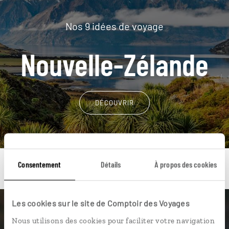
Nos 9 idées de voyage
Nouvelle-Zélande
DÉCOUVRIR
Consentement
Détails
À propos des cookies
Les cookies sur le site de Comptoir des Voyages
Une envie de voyage
Nous utilisons des cookies pour faciliter votre navigation