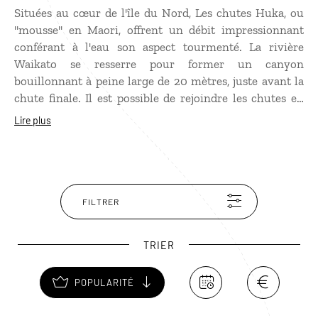
Situées au cœur de l'île du Nord, Les chutes Huka, ou
"mousse" en Maori, offrent un débit impressionnant
conférant à l'eau son aspect tourmenté. La rivière
Waikato se resserre pour former un canyon
bouillonnant à peine large de 20 mètres, juste avant la
chute finale. Il est possible de rejoindre les chutes en
voiture (à cinq minutes du lac Taupo) ou en
Lire plus
empruntant un sentier à pied. Pour les approcher au
plus près, depuis le bas de la chute, des excursions sont
organisées en bateau.
FILTRER
TRIER
POPULARITÉ