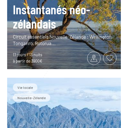
Instantanés néo-
zélandais
Circuit essentiels Nouvelle-Zélande : Wellington,
Tongariro, Rotorua...
17 jours / 13 nuits
à partir de 3900€
Vie locale
Nouvelle-Zélande