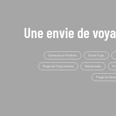
Une envie de voya
Carnaval de Mindelo
Île de Fogo
Plage de Praïa Grande
Randonnée
Pr
Plage de Sant