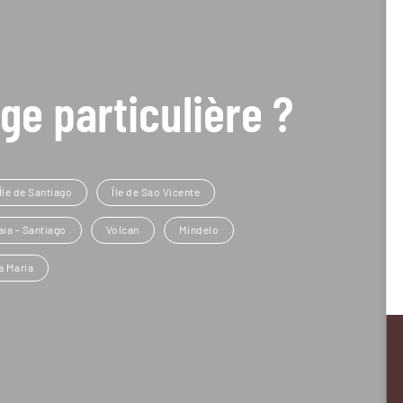
ge particulière ?
Île de Santiago
Île de Sao Vicente
aia - Santiago
Volcan
Mindelo
a Maria