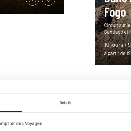
Fogo
Circuit sur l
Santiago et 
10 jours / 
à partir de 
Détails
Comptoir des Voyages