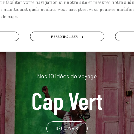
plus loin
ur faciliter votre navigation sur notre site et mesurer notre audi
ir maintenant quels cookies vous acceptez. Vous pourrez modifier
 de page.
PERSONNALISER
Nos 10 idées de voyage
Cap Vert
DÉCOUVRIR