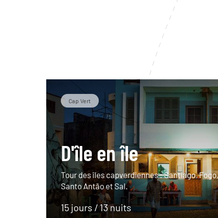
Cap Vert
D'île en île
Tour des îles capverdiennes : Santiago, Fogo
Santo Antão et Sal.
15 jours / 13 nuits