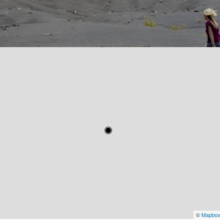
©
Mapbo