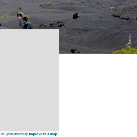
x
©
OpenStreetMap
Improve this map