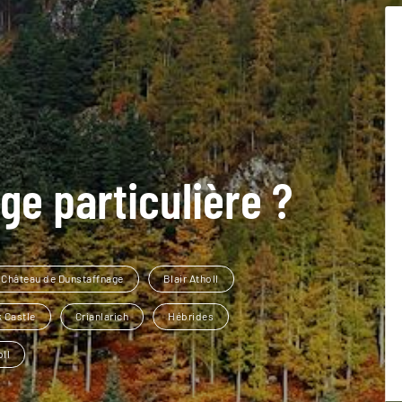
ge particulière ?
Château de Dunstaffnage
Blair Atholl
 Castle
Crianlarich
Hébrides
oll