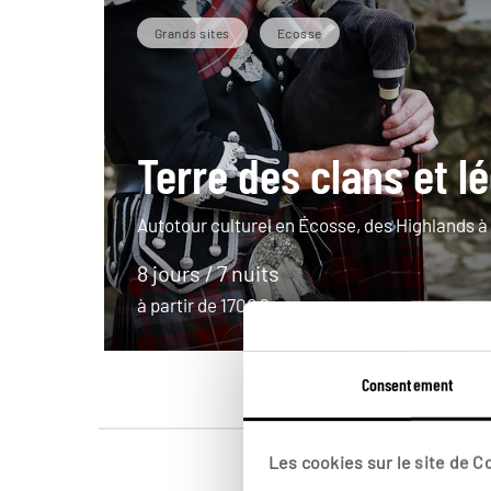
Grands sites
Ecosse
Terre des clans et l
Autotour culturel en Écosse, des Highlands à l
8 jours / 7 nuits
à partir de 1700€
Consentement
Les cookies sur le site de 