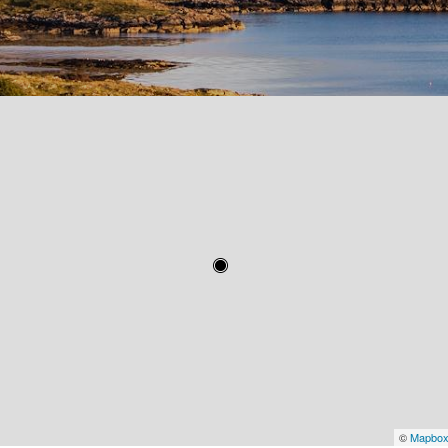
©
Mapbo