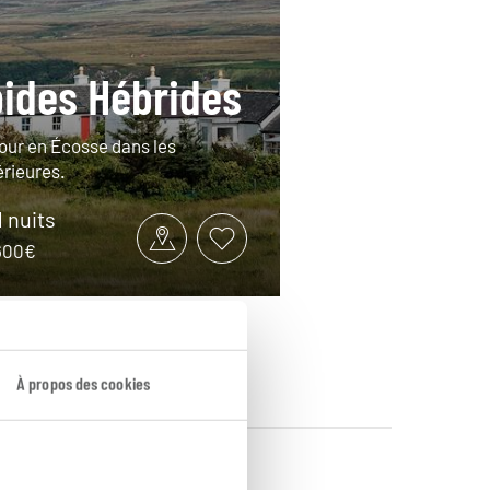
pides Hébrides
tour en Écosse dans les
érieures.
1 nuits
2600€
À propos des cookies