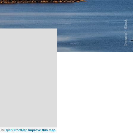
x
©
OpenStreetMap
Improve this map