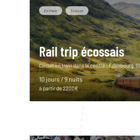
En train
Ecosse
Rail trip écossais
Circuit en train dans le centre : Édimbourg, 
10 jours / 9 nuits
à partir de 2200€