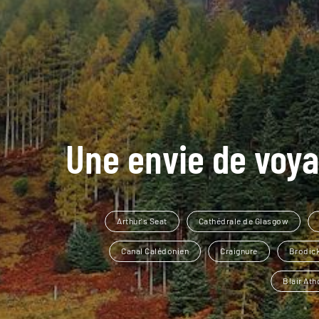
Une envie de voya
Arthur's Seat
Cathédrale de Glasgow
Canal Calédonien
Craignure
Brodick
Blair Ath