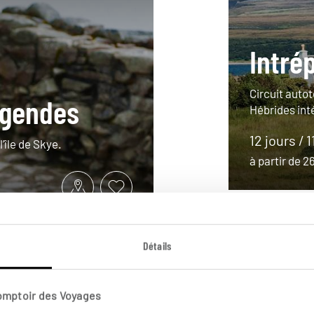
Intré
Circuit auto
égendes
Hébrides int
12 jours / 1
’île de Skye.
à partir de 
Détails
Comptoir des Voyages