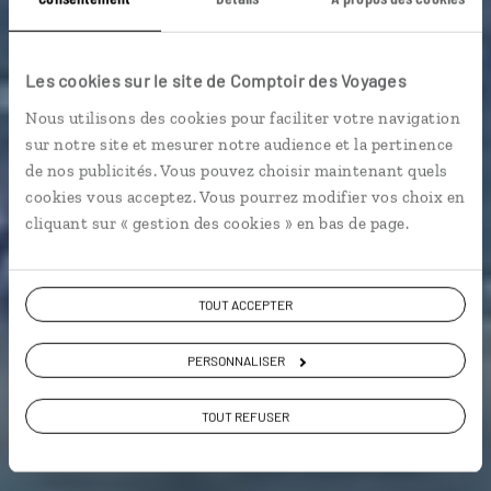
Intrépides Hébrides
Les cookies sur le site de Comptoir des Voyages
Nous utilisons des cookies pour faciliter votre navigation
Circuit autotour en Écosse dans les Hébrides
sur notre site et mesurer notre audience et la pertinence
intérieures.
de nos publicités. Vous pouvez choisir maintenant quels
cookies vous acceptez. Vous pourrez modifier vos choix en
cliquant sur « gestion des cookies » en bas de page.
Voir les 867 avis sur les voyages en Ecosse
TOUT ACCEPTER
VOIR LA GALERIE PHOTOS
PERSONNALISER
TOUT REFUSER