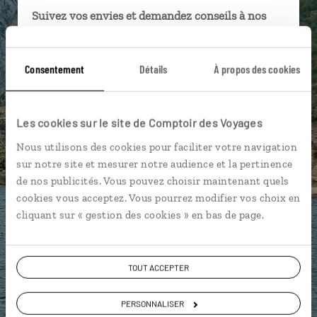
Suivez vos envies et demandez conseils à nos
spécialistes
Ils sauront organiser votre itinéraire au plus
Consentement
Détails
À propos des cookies
près de vos envies et de la réalité du pays.
Échangez en face à face ou depuis nos studios
connectés en agence, mais aussi par email ou
Les cookies sur le site de Comptoir des Voyages
téléphone.
Nous utilisons des cookies pour faciliter votre navigation
Vous gardez le même interlocuteur avant,
sur notre site et mesurer notre audience et la pertinence
pendant et après votre voyage.
de nos publicités. Vous pouvez choisir maintenant quels
cookies vous acceptez. Vous pourrez modifier vos choix en
cliquant sur « gestion des cookies » en bas de page.
DEMANDER UN DEVIS
TOUT ACCEPTER
ou
PERSONNALISER
Construisez votre voyage avec un spécialiste Albanie