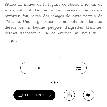
Située au milieu de la lagune de Narta, à 10 km de
Vlora, cet îlot dominé par un ravissant monastère
byzantin fait partie des images de carte postale de
l’Albanie. Une large passerelle en bois, ondulant au
dessus de la lagune peuplée d’aigrettes blanches,
permet d’accéder à l’île de Zvernec. Au bout de la
passerelle surgit la chapelle restaurée. Pénétrez à
Lire plus
l'intérieur et soulevez le rideau pour admirer les
vestiges de peintures murales. Derrière l’église, un petit
chemin mène à une adorable chapelle au bord de l'eau.
FILTRER
TRIER
POPULARITÉ