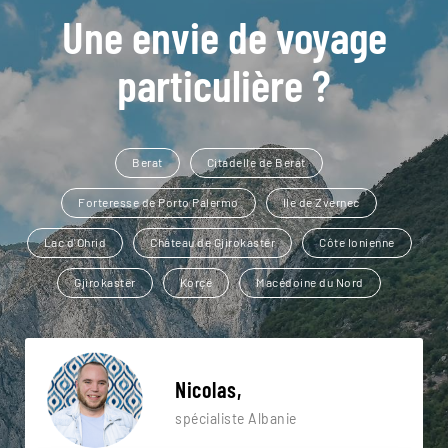
Une envie de voyage
particulière ?
Berat
Citadelle de Berat
Forteresse de Porto Palermo
Ile de Zvernec
Lac d'Ohrid
Château de Gjirokastër
Côte Ionienne
Gjirokastër
Korçë
Macédoine du Nord
Nicolas,
spécialiste Albanie