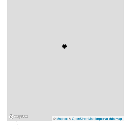
Mapbox
©
Mapbox
©
OpenStreetMap
Improve this map