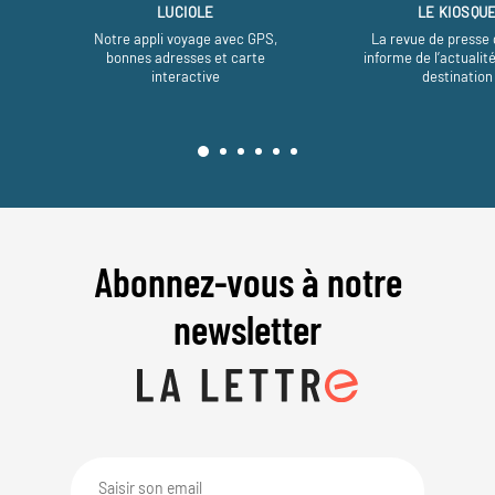
LUCIOLE
LE KIOSQU
Notre appli voyage avec GPS,
La revue de presse 
bonnes adresses et carte
informe de l’actualit
interactive
destination
Abonnez-vous à notre
newsletter