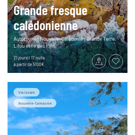
Grande fresque
calédonienne
Autotour en Nouvelle-Calédonie : Grande Terre,
Lifou et île des Pins.
21 jours / 17 nuits
à partir de 5100€
Vie locale
Nouvelle-Calédonie