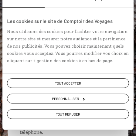
Bagne de Nouville
Cœur de Voh
Fayaoué
Les cookies sur le site de Comptoir des Voyages
Grande Terre
Baie d’Oro
Nous utilisons des cookies pour faciliter votre navigation
sur notre site et mesurer notre audience et la pertinence
de nos publicités. Vous pouvez choisir maintenant quels
cookies vous acceptez. Vous pourrez modifier vos choix en
Nadine,
cliquant sur « gestion des cookies » en bas de page.
spécialiste Nouvelle-Calédonie
Suivez vos envies et demandez conseils à nos
TOUT ACCEPTER
spécialistes
PERSONNALISER
Ils sauront organiser votre itinéraire au plus
près de vos envies et de la réalité du pays.
TOUT REFUSER
Échangez en face à face ou depuis nos studios
connectés en agence, mais aussi par email ou
téléphone.