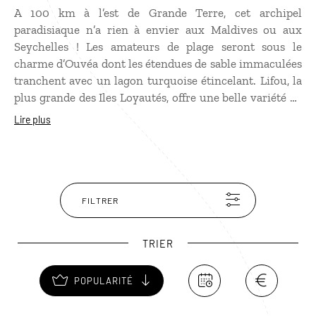
A 100 km à l’est de Grande Terre, cet archipel
paradisiaque n’a rien à envier aux Maldives ou aux
Seychelles ! Les amateurs de plage seront sous le
charme d’Ouvéa dont les étendues de sable immaculées
tranchent avec un lagon turquoise étincelant. Lifou, la
plus grande des Iles Loyautés, offre une belle variété de
paysages, entre hautes falaises et baies splendides où
Lire plus
pratiquer le snorkeling. Enfin Maré, la plus secrète,
possède des plages de rêve quasiment vierges et
d’étonnants massifs coralliens percés de grottes et de
trous d’eau. Sans oublier, l’accueil chaleureux des
kanaks qui ont conservé leur culture ancestrale comme
FILTRER
nulle part ailleurs en Nouvelle-Calédonie.
TRIER
POPULARITÉ