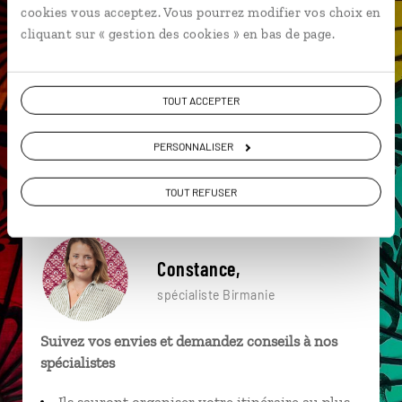
cookies vous acceptez. Vous pourrez modifier vos choix en
particulière ?
cliquant sur « gestion des cookies » en bas de page.
TOUT ACCEPTER
Indein
Kalaw
Mandalay
Ava
Irrawady
Marché de Nyaung Oo
Asie du Sud-Est
PERSONNALISER
Hpa An
Lac Inle
Irrawady
TOUT REFUSER
Constance,
spécialiste Birmanie
Suivez vos envies et demandez conseils à nos
spécialistes
Ils sauront organiser votre itinéraire au plus