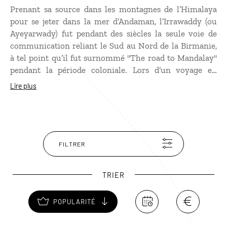
Prenant sa source dans les montagnes de l’Himalaya
pour se jeter dans la mer d’Andaman, l’Irrawaddy (ou
Ayeyarwady) fut pendant des siècles la seule voie de
communication reliant le Sud au Nord de la Birmanie,
à tel point qu’il fut surnommé "The road to Mandalay"
pendant la période coloniale. Lors d’un voyage en
Birmanie, une croisière sur l’Irrawaddy permet
Lire plus
d’accéder à de splendides vestiges architecturaux,
comme ceux de la pagode inachevée de Mingun, situés
sur les rives du fleuve, non loin de Mandalay.
FILTRER
TRIER
POPULARITÉ