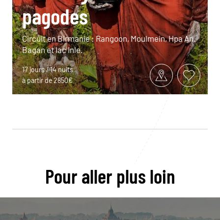
pagodes
Circuit en Birmanie : Rangoon, Moulmein, Hpa An,
Bagan et lac Inle.
17 jours / 14 nuits
à partir de 2850€
Pour aller plus loin