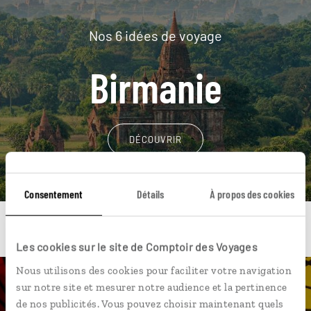
Nos 6 idées de voyage
Birmanie
DÉCOUVRIR
Consentement
Détails
À propos des cookies
Les cookies sur le site de Comptoir des Voyages
Nous utilisons des cookies pour faciliter votre navigation
sur notre site et mesurer notre audience et la pertinence
Une envie de voyage
de nos publicités. Vous pouvez choisir maintenant quels