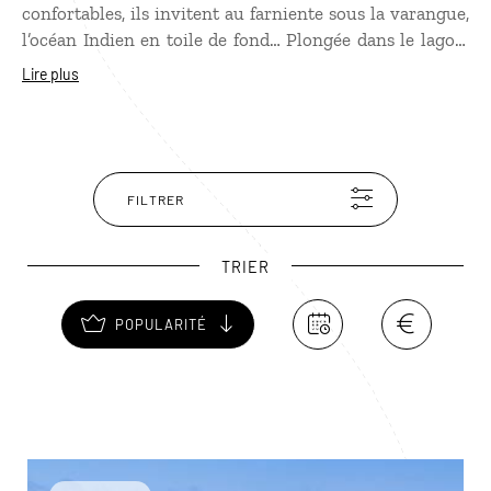
confortables, ils invitent au farniente sous la varangue,
l’océan Indien en toile de fond… Plongée dans le lagon,
nage avec les tortues, pique-nique sur un banc de sable
Lire plus
font partie des activités que propose cet écolodge de
charme.
FILTRER
TRIER
POPULARITÉ