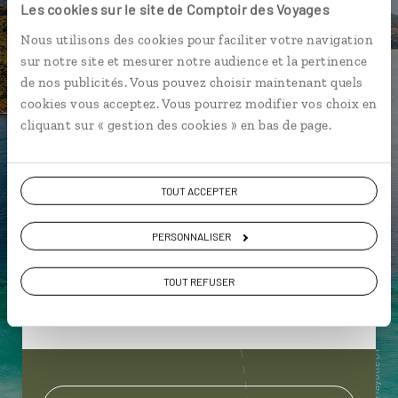
Les cookies sur le site de Comptoir des Voyages
Cécile,
Nous utilisons des cookies pour faciliter votre navigation
spécialiste Mayotte
sur notre site et mesurer notre audience et la pertinence
de nos publicités. Vous pouvez choisir maintenant quels
cookies vous acceptez. Vous pourrez modifier vos choix en
Suivez vos envies et demandez conseils à nos
cliquant sur « gestion des cookies » en bas de page.
spécialistes
Ils sauront organiser votre itinéraire au plus
près de vos envies et de la réalité du pays.
TOUT ACCEPTER
Échangez en face à face ou depuis nos studios
PERSONNALISER
connectés en agence, mais aussi par email ou
téléphone.
TOUT REFUSER
Vous gardez le même interlocuteur avant,
pendant et après votre voyage.