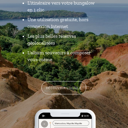
L’itinéraire vers votre bungalow
en 1 clic
Une utilisation gratuite, hors
connexion Internet
Les plus belles réserves
géolocalisées
L'album souvenirs à composer
vous-même
DÉCOUVRIR LUCIOLE