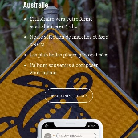
Australie
L’itinéraire vers votre ferme
australienne en 1 clic
Notre sélection de marchés et
food
courts
Les plus belles plages géolocalisées
L'album souvenirs à composer
vous-même
DÉCOUVRIR LUCIOLE