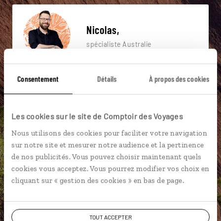
Nicolas,
spécialiste Australie
Suivez vos envies et demandez conseils à nos
Consentement
Détails
À propos des cookies
spécialistes
Ils sauront organiser votre itinéraire au plus
près de vos envies et de la réalité du pays.
Les cookies sur le site de Comptoir des Voyages
Échangez en face à face ou depuis nos studios
Nous utilisons des cookies pour faciliter votre navigation
connectés en agence, mais aussi par email ou
sur notre site et mesurer notre audience et la pertinence
téléphone.
de nos publicités. Vous pouvez choisir maintenant quels
cookies vous acceptez. Vous pourrez modifier vos choix en
Vous gardez le même interlocuteur avant,
cliquant sur « gestion des cookies » en bas de page.
pendant et après votre voyage.
TOUT ACCEPTER