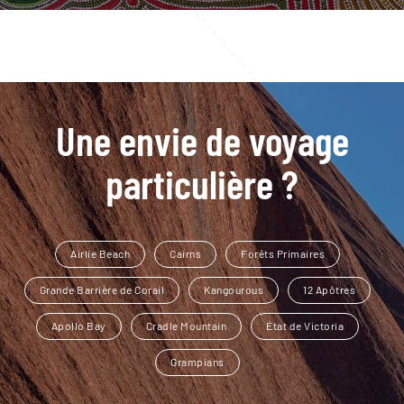
Une envie de voyage
particulière ?
Airlie Beach
Cairns
Forêts Primaires
Grande Barrière de Corail
Kangourous
12 Apôtres
Apollo Bay
Cradle Mountain
État de Victoria
Grampians