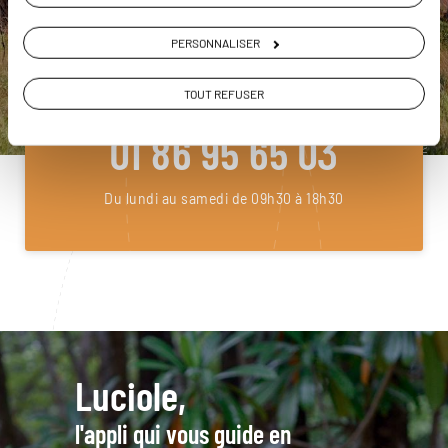
DEMANDER UN DEVIS
PERSONNALISER
ou
TOUT REFUSER
Construisez votre voyage avec un spécialiste Australie
01 86 95 65 03
Du lundi au samedi de 09h30 à 18h30
Luciole,
l'appli qui vous guide en