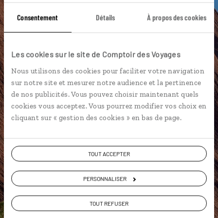
4x4
Bell Gorge
Broome
Airlie Beach
Consentement
Détails
À propos des cookies
Cairns
Forêts Primaires
Blue Mountains
Les cookies sur le site de Comptoir des Voyages
Centre rouge
Culture aborigène
Nous utilisons des cookies pour faciliter votre navigation
Australie Occidentale
sur notre site et mesurer notre audience et la pertinence
de nos publicités. Vous pouvez choisir maintenant quels
cookies vous acceptez. Vous pourrez modifier vos choix en
cliquant sur « gestion des cookies » en bas de page.
Mélanie,
spécialiste Australie
TOUT ACCEPTER
Suivez vos envies et demandez conseils à nos
spécialistes
PERSONNALISER
Ils sauront organiser votre itinéraire au plus
TOUT REFUSER
près de vos envies et de la réalité du pays.