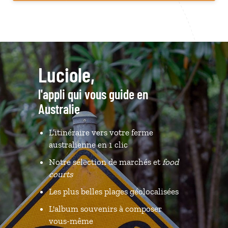
Luciole,
l'appli qui vous guide en
Australie
L’itinéraire vers votre ferme
australienne en 1 clic
Notre sélection de marchés et
food
courts
Les plus belles plages géolocalisées
L'album souvenirs à composer
vous-même