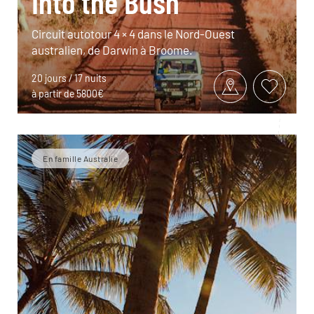
Into the Bush
Circuit autotour 4 × 4 dans le Nord-Ouest
australien, de Darwin à Broome.
20 jours / 17 nuits
à partir de 5800€
En famille Australie