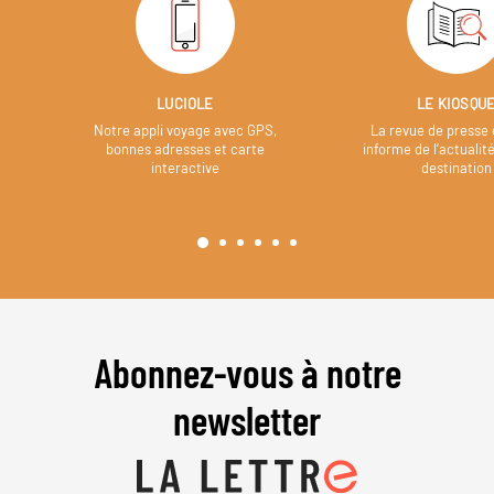
LUCIOLE
LE KIOSQU
Notre appli voyage avec GPS,
La revue de presse 
bonnes adresses et carte
informe de l’actualit
interactive
destination
Abonnez-vous à notre
newsletter