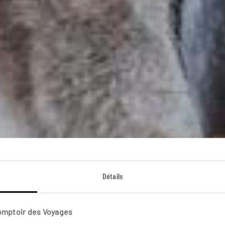
stiaire des antipo
Détails
totour du Sud-Est australien à la Tasmanie pour découvri
Comptoir des Voyages