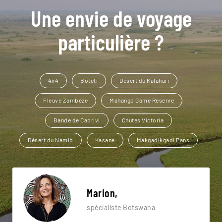
Une envie de voyage
particulière ?
4x4
Boteti
Désert du Kalahari
Fleuve Zambèze
Mahango Game Reserve
Bande de Caprivi
Chutes Victoria
Désert du Namib
Kasane
Makgadikgadi Pans
Marion,
spécialiste Botswana