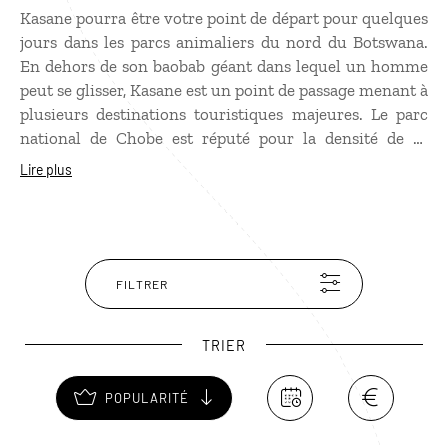
Kasane pourra être votre point de départ pour quelques
jours dans les parcs animaliers du nord du Botswana.
En dehors de son baobab géant dans lequel un homme
peut se glisser, Kasane est un point de passage menant à
plusieurs destinations touristiques majeures. Le parc
national de Chobe est réputé pour la densité de sa
population d’éléphants. C’est durant un safari en 4x4
Lire plus
que vous admirerez les pachydermes mais aussi les
buffles et les félins. Offrez-vous également une
excursion en bateau pour découvrir la faune et la flore
au rythme de votre escapade sur l’eau. Depuis Kasane,
vous pouvez rapidement accéder aux chutes Victoria
FILTRER
voisines, vous rendre en Zambie ou prévoir une visite
de la bande de Caprivi en Namibie.
TRIER
POPULARITÉ