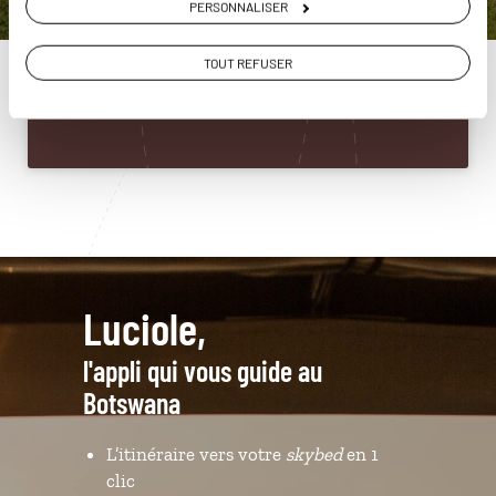
PERSONNALISER
Botswana
01 86 95 65 08
TOUT REFUSER
Du lundi au samedi de 09h30 à 18h30
Luciole,
l'appli qui vous guide au
Botswana
L’itinéraire vers votre
skybed
en 1
clic