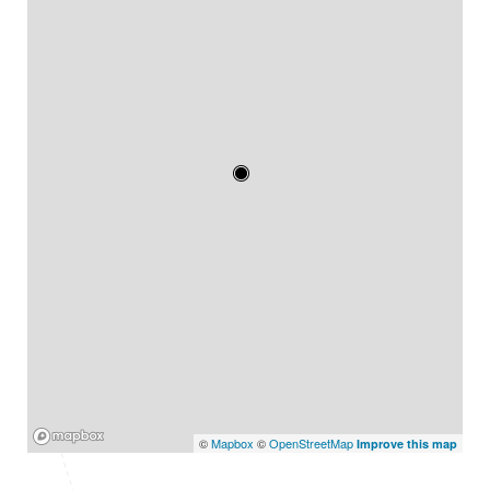
Mapbox
©
Mapbox
©
OpenStreetMap
Improve this map