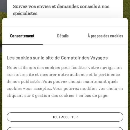
Suivez vos envies et demandez conseils à nos
spécialistes
Ils sauront organiser votre itinéraire au plus
près de vos envies et de la réalité du pays.
Consentement
Détails
À propos des cookies
Échangez en face à face ou depuis nos studios
connectés en agence, mais aussi par email ou
téléphone.
Les cookies sur le site de Comptoir des Voyages
Vous gardez le même interlocuteur avant,
Nous utilisons des cookies pour faciliter votre navigation
pendant et après votre voyage.
sur notre site et mesurer notre audience et la pertinence
de nos publicités. Vous pouvez choisir maintenant quels
cookies vous acceptez. Vous pourrez modifier vos choix en
cliquant sur « gestion des cookies » en bas de page.
DEMANDER UN DEVIS
TOUT ACCEPTER
ou
Construisez votre voyage avec un spécialiste