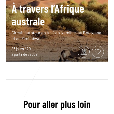
À travers l’Afrique
australe
Circuit autotour en 4 × 4 en Namibie, au Botswana
et au Zimbabwe.
23 jours / 20 nuits
à partir de 7250€
Pour aller plus loin