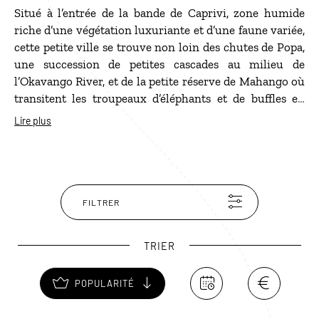
Situé à l’entrée de la bande de Caprivi, zone humide
riche d’une végétation luxuriante et d’une faune variée,
cette petite ville se trouve non loin des chutes de Popa,
une succession de petites cascades au milieu de
l’Okavango River, et de la petite réserve de Mahango où
transitent les troupeaux d’éléphants et de buffles en
direction de l’Angola. Depuis Divundu, vous aurez
Lire plus
facilement accès au parc national de Bwabwata,
considéré comme la plus importante route de
migration pour les éléphants, et au Buffalo Park,
sanctuaire des buffles mais aussi d’autres espèces, du
lion, au léopard, en passant par le kudu et l’impala.
FILTRER
TRIER
POPULARITÉ