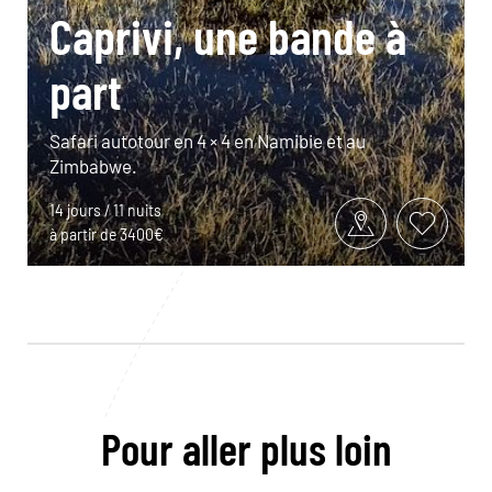
Caprivi, une bande à
part
Safari autotour en 4 × 4 en Namibie et au
Zimbabwe.
14 jours / 11 nuits
à partir de 3400€
Pour aller plus loin