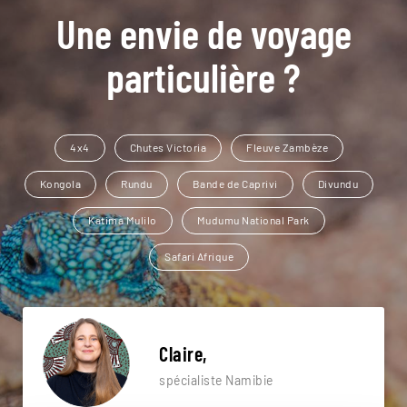
Une envie de voyage
particulière ?
4x4
Chutes Victoria
Fleuve Zambèze
Kongola
Rundu
Bande de Caprivi
Divundu
Katima Mulilo
Mudumu National Park
Safari Afrique
Claire,
spécialiste Namibie