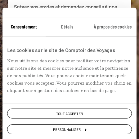
Suivez vos envies et demandez conseils à nos
spécialistes
Consentement
Détails
À propos des cookies
Ils sauront organiser votre itinéraire au plus
près de vos envies et de la réalité du pays.
Échangez en face à face ou depuis nos studios
Les cookies sur le site de Comptoir des Voyages
connectés en agence, mais aussi par email ou
téléphone.
Nous utilisons des cookies pour faciliter votre navigation
sur notre site et mesurer notre audience et la pertinence
Vous gardez le même interlocuteur avant,
de nos publicités. Vous pouvez choisir maintenant quels
pendant et après votre voyage.
cookies vous acceptez. Vous pourrez modifier vos choix en
cliquant sur « gestion des cookies » en bas de page.
DEMANDER UN DEVIS
TOUT ACCEPTER
ou
PERSONNALISER
Construisez votre voyage avec un spécialiste Namibie