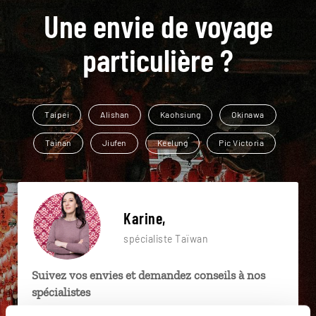
Une envie de voyage
particulière ?
Taipei
Alishan
Kaohsiung
Okinawa
Tainan
Jiufen
Keelung
Pic Victoria
Karine,
spécialiste Taïwan
Suivez vos envies et demandez conseils à nos
spécialistes