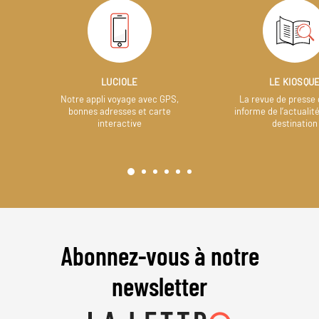
LUCIOLE
LE KIOSQU
Notre appli voyage avec GPS,
La revue de presse 
bonnes adresses et carte
informe de l’actualit
interactive
destination
Abonnez-vous à notre
newsletter