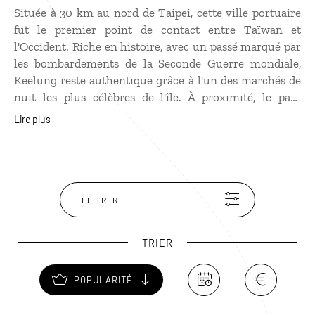
Située à 30 km au nord de Taipei, cette ville portuaire
fut le premier point de contact entre Taïwan et
l'Occident. Riche en histoire, avec un passé marqué par
les bombardements de la Seconde Guerre mondiale,
Keelung reste authentique grâce à l'un des marchés de
nuit les plus célèbres de l'île. À proximité, le parc
Zhongzheng et sa statue géante de la déesse Guan Yin
Lire plus
méritent une balade. Si le port de commerce manque
de charme, la petite île de Heping et son marché aux
poissons valent le détour, tout comme le port de pêche
pittoresque de Zhengbin et sa rangée de maisons
colorées situées à l'extérieur de la ville.
FILTRER
TRIER
POPULARITÉ