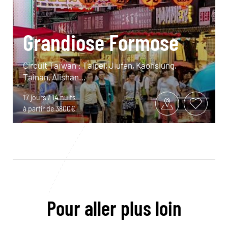
Grandiose Formose
Circuit Taïwan : Taipei, Jiufen, Kaohsiung,
Tainan, Alishan…
17 jours / 14 nuits
à partir de 3800€
Pour aller plus loin