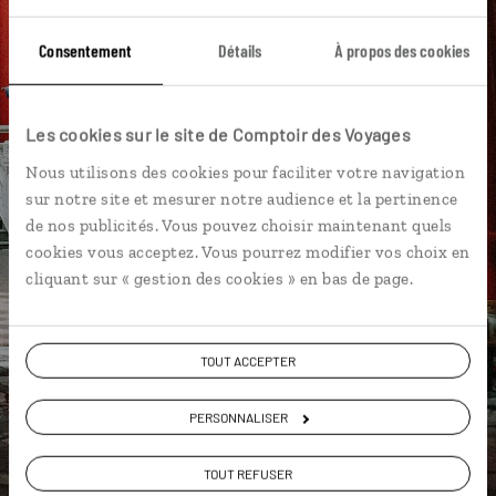
Ils sauront organiser votre itinéraire au plus
près de vos envies et de la réalité du pays.
Consentement
Détails
À propos des cookies
Échangez en face à face ou depuis nos studios
connectés en agence, mais aussi par email ou
téléphone.
Les cookies sur le site de Comptoir des Voyages
Vous gardez le même interlocuteur avant,
Nous utilisons des cookies pour faciliter votre navigation
pendant et après votre voyage.
sur notre site et mesurer notre audience et la pertinence
de nos publicités. Vous pouvez choisir maintenant quels
cookies vous acceptez. Vous pourrez modifier vos choix en
cliquant sur « gestion des cookies » en bas de page.
DEMANDER UN DEVIS
TOUT ACCEPTER
ou
Construisez votre voyage avec un spécialiste Taïwan
PERSONNALISER
01 84 75 16 65
TOUT REFUSER
Du lundi au samedi de 09h30 à 18h30