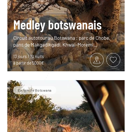
Medley botswanais
Circuit autotour au Botswana : parc de Chobe,
pans de Makgadikgadi, Khwai-Moremi…
13 jours / 10 nuits
à partir de 5000€
En famille Botswana