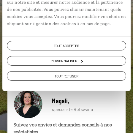
sur notre site et mesurer notre audience et la pertinence
particulière ?
de nos publicités. Vous pouvez choisir maintenant quels
cookies vous acceptez. Vous pourrez modifier vos choix en
cliquant sur « gestion des cookies » en bas de page.
Chutes Victoria
Gweta
Makgadikgadi Pans
Safari Afrique
Safari Moremi
Boteti
TOUT ACCEPTER
Big Five
Fleuve Zambèze
Maun
PERSONNALISER
Fleuve Zambèze
TOUT REFUSER
Magali,
spécialiste Botswana
Suivez vos envies et demandez conseils à nos
spécialistes