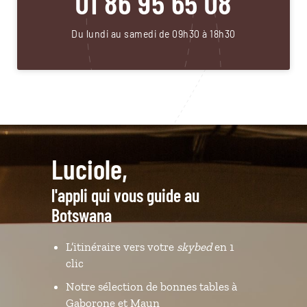
01 86 95 65 08
Du lundi au samedi de 09h30 à 18h30
Luciole,
l'appli qui vous guide au
Botswana
L’itinéraire vers votre
skybed
en 1
clic
Notre sélection de bonnes tables à
Gaborone et Maun