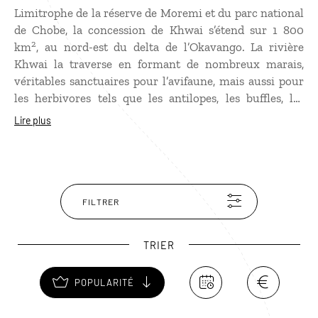
Limitrophe de la réserve de Moremi et du parc national
de Chobe, la concession de Khwai s’étend sur 1 800
2
km
, au nord-est du delta de l’Okavango. La rivière
Khwai la traverse en formant de nombreux marais,
véritables sanctuaires pour l’avifaune, mais aussi pour
les herbivores tels que les antilopes, les buffles, les
zèbres et les girafes. Les troupeaux d’éléphants y sont
Lire plus
fréquents, tout comme les prédateurs, en particulier les
léopards, souvent observés lors des safaris de nuit.
Administrée par la communauté locale, la concession
de Khwai est aujourd’hui un modèle reconnu
d’écotourisme au Botswana.
FILTRER
TRIER
POPULARITÉ