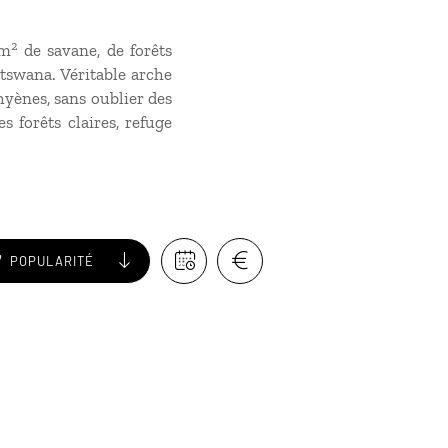
2
km
de savane, de forêts
otswana. Véritable arche
 hyènes, sans oublier des
s forêts claires, refuge
POPULARITÉ