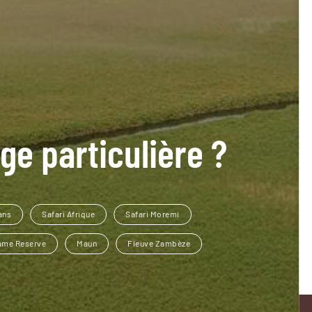
ge particulière ?
ans
Safari Afrique
Safari Moremi
Game Reserve
Maun
Fleuve Zambèze