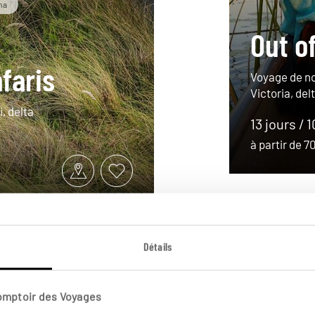
na
Out o
afaris
Voyage de no
Victoria, de
, delta
13 jours / 
à partir de 
Détails
Comptoir des Voyages