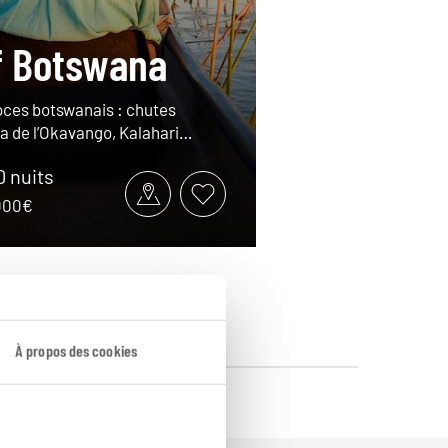
f Botswana
ces botswanais : chutes
lta de l’Okavango, Kalahari…
10 nuits
7000€
À propos des cookies