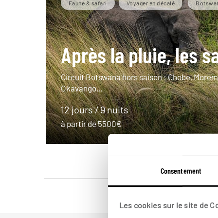
Faune & safari
Voyager en décalé
Botswa
Après la pluie, les s
Circuit Botswana hors saison : Chobe, Moremi
Okavango…
12 jours / 9 nuits
à partir de 5500€
Consentement
Les cookies sur le site de 