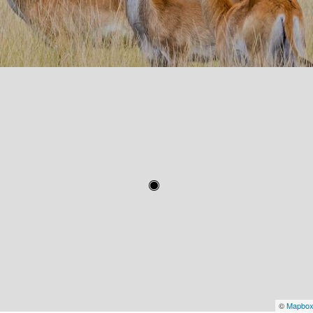
©
Mapbo