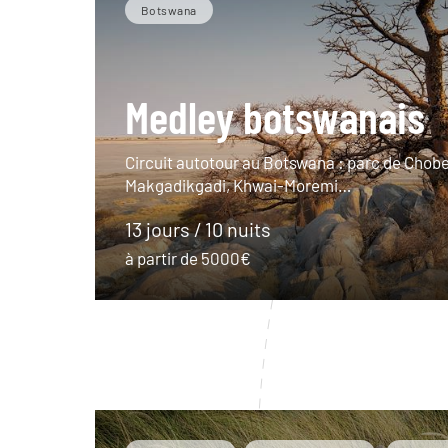
Botswana
Medley botswanais
Circuit autotour au Botswana : parc de Chobe
Makgadikgadi, Khwai-Moremi…
13 jours / 10 nuits
à partir de 5000€