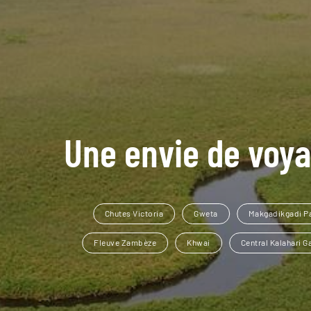
Une envie de voya
Chutes Victoria
Gweta
Makgadikgadi P
Fleuve Zambèze
Khwai
Central Kalahari 