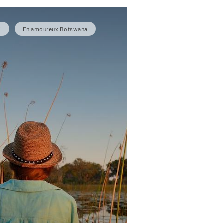
i
En amoureux Botswana