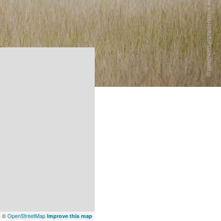
x
©
OpenStreetMap
Improve this map