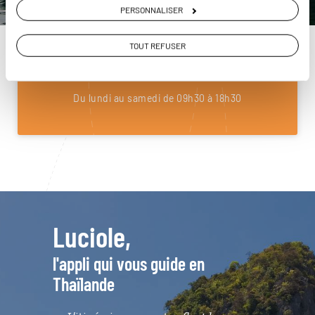
PERSONNALISER
Construisez votre voyage avec un spécialiste
Thaïlande
TOUT REFUSER
01 85 08 23 57
Du lundi au samedi de 09h30 à 18h30
Luciole,
l'appli qui vous guide en
Thaïlande