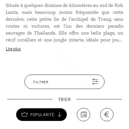
Située à quelques dizaines de kilomètres au sud de Koh
Lanta, mais beaucoup moins fréquentée que cette
dernière, cette petite île de l’archipel de Trang, sans
routes ni voitures, est l’un des derniers paradis
sauvages de Thaïlande. Elle offre une belle plage, un
récif corallien et une jungle intacte, idéale pour jouer
les Robinsons. La beauté de sa plage tient autant au
Lire plus
sable fin et à l’eau translucide qu’aux rochers karstiques
spectaculaires qui semblent posés sur la mer. Un
sentier traverse la jungle pour rejoindre l’autre côté de
l’île, dans une nature totalement préservée. Koh Ngai
est parfaite pour profiter du calme, de la nature et du
FILTRER
snorkeling, loin de la foule.
TRIER
POPULARITÉ