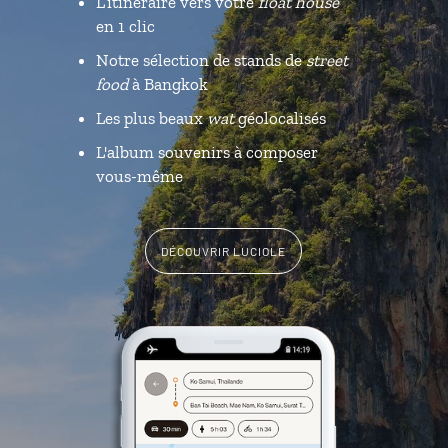
L’itinéraire vers votre
float house
en 1 clic
Notre sélection de stands de
street
food
à Bangkok
Les plus beaux
wat
géolocalisés
L'album souvenirs à composer
vous-même
DÉCOUVRIR LUCIOLE