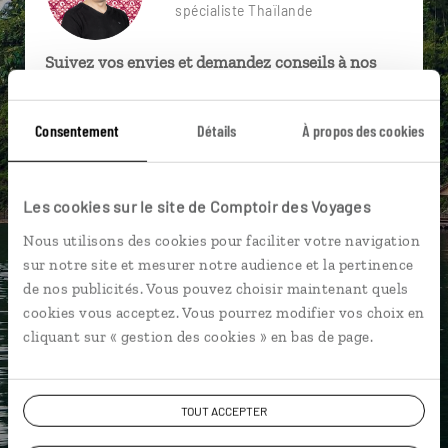
spécialiste Thaïlande
Suivez vos envies et demandez conseils à nos
spécialistes
Ils sauront organiser votre itinéraire au plus
Consentement
Détails
À propos des cookies
près de vos envies et de la réalité du pays.
Échangez en face à face ou depuis nos studios
Les cookies sur le site de Comptoir des Voyages
connectés en agence, mais aussi par email ou
téléphone.
Nous utilisons des cookies pour faciliter votre navigation
sur notre site et mesurer notre audience et la pertinence
Vous gardez le même interlocuteur avant,
de nos publicités. Vous pouvez choisir maintenant quels
pendant et après votre voyage.
cookies vous acceptez. Vous pourrez modifier vos choix en
cliquant sur « gestion des cookies » en bas de page.
DEMANDER UN DEVIS
TOUT ACCEPTER
ou