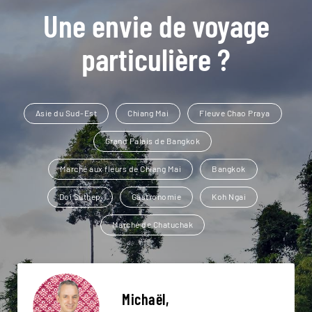
Une envie de voyage
particulière ?
Asie du Sud-Est
Chiang Mai
Fleuve Chao Praya
Grand Palais de Bangkok
Marché aux fleurs de Chiang Mai
Bangkok
Doi Suthep
Gastronomie
Koh Ngai
Marché de Chatuchak
Michaël,