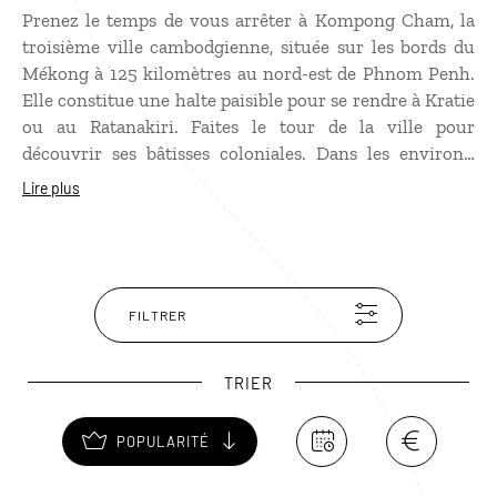
Prenez le temps de vous arrêter à Kompong Cham, la
troisième ville cambodgienne, située sur les bords du
Mékong à 125 kilomètres au nord-est de Phnom Penh.
Elle constitue une halte paisible pour se rendre à Kratie
ou au Ratanakiri. Faites le tour de la ville pour
découvrir ses bâtisses coloniales. Dans les environs,
vous aurez l'occasion de voir des cultures de poivre et
Lire plus
de noix de cajou. Ne manquez pas la visite du temple
Wat Nokor, à moins de deux kilomètres de la ville. Vous
partirez ensuite en excursion dans des plantations
d’hévéas puis découvrirez le lac Yeak Lom entouré
d'une forêt. Randonnez également vers les chutes de
FILTRER
Teuk Chaa Ong, situées en pleine jungle.
TRIER
POPULARITÉ