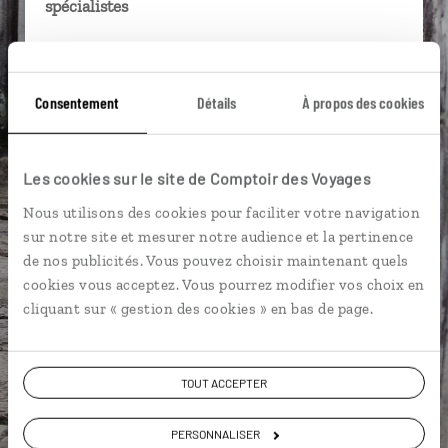
spécialistes
Ils sauront organiser votre itinéraire au plus
près de vos envies et de la réalité du pays.
Consentement
Détails
À propos des cookies
Échangez en face à face ou depuis nos studios
connectés en agence, mais aussi par email ou
téléphone.
Les cookies sur le site de Comptoir des Voyages
Vous gardez le même interlocuteur avant,
Nous utilisons des cookies pour faciliter votre navigation
pendant et après votre voyage.
sur notre site et mesurer notre audience et la pertinence
de nos publicités. Vous pouvez choisir maintenant quels
cookies vous acceptez. Vous pourrez modifier vos choix en
cliquant sur « gestion des cookies » en bas de page.
DEMANDER UN DEVIS
ou
TOUT ACCEPTER
Construisez votre voyage avec un spécialiste
Cambodge
PERSONNALISER