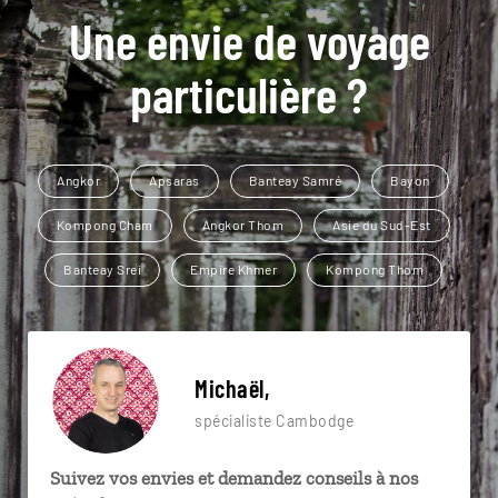
Une envie de voyage
particulière ?
Angkor
Apsaras
Banteay Samré
Bayon
Kompong Cham
Angkor Thom
Asie du Sud-Est
Banteay Srei
Empire Khmer
Kompong Thom
Michaël,
spécialiste Cambodge
Suivez vos envies et demandez conseils à nos