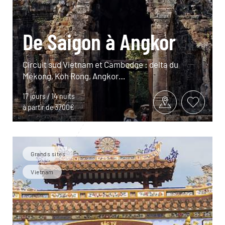
De Saigon à Angkor
Circuit sud Vietnam et Cambodge : delta du
Mékong, Koh Rong, Angkor…
17 jours / 14 nuits
à partir de 3700€
Grands sites
Vietnam