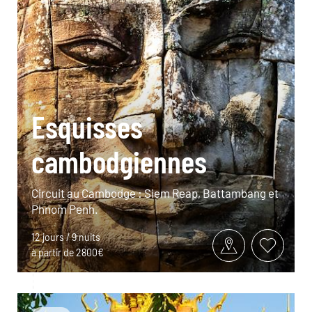
Esquisses
cambodgiennes
Circuit au Cambodge : Siem Reap, Battambang et
Phnom Penh.
12 jours / 9 nuits
à partir de 2800€