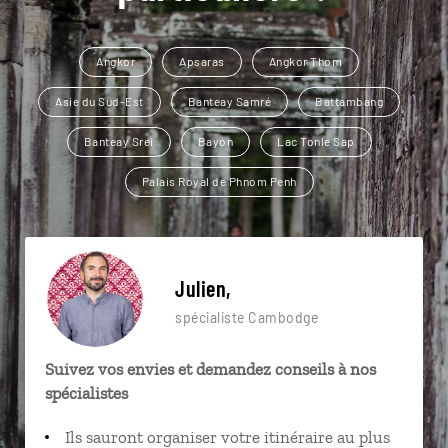
Angkor
Apsaras
Angkor Thom
Asie du Sud-Est
Banteay Samré
Battambang
Banteay Srei
Bayon
Lac Tonle Sap
Palais Royal de Phnom Penh
Julien,
spécialiste Cambodge
Suivez vos envies et demandez conseils à nos
spécialistes
Ils sauront organiser votre itinéraire au plus