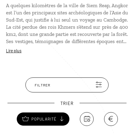
A quelques kilomètres de la ville de Siem Reap, Angkor
est l’un des principaux sites archéologiques de l’Asie du
Sud-Est, qui justifie à lui seul un
voyage au Cambodge
.
La cité perdue des rois Khmers s’étend sur près de 400
km2, dont une grande partie est recouverte par la forêt.
Ses vestiges, témoignages de différentes époques entre
le IXe et le XVe siècle, sont d’une incroyable beauté et
Lire plus
méritent une ou plusieurs visites. L’un des monuments
les plus célèbres est le temple d’Angkor Vat, dont
l’harmonie et la pureté des lignes en font l'œuvre la
plus accomplie de l'art khmer. Depuis 1993, l’Unesco a
mis en œuvre un vaste programme de sauvegarde de ce
FILTRER
site symbole et de son environnement.
TRIER
POPULARITÉ