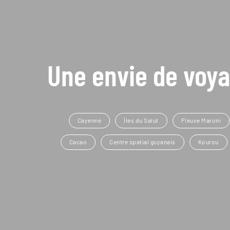
Une envie de voya
Cayenne
Îles du Salut
Fleuve Maroni
Cacao
Centre spatial guyanais
Kourou