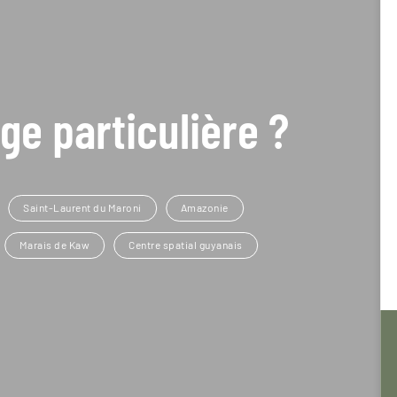
ge particulière ?
Saint-Laurent du Maroni
Amazonie
Marais de Kaw
Centre spatial guyanais