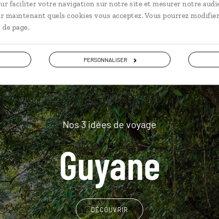
plus loin
ur faciliter votre navigation sur notre site et mesurer notre audi
ir maintenant quels cookies vous acceptez. Vous pourrez modifier
 de page.
PERSONNALISER
Nos 3 idées de voyage
Guyane
DÉCOUVRIR