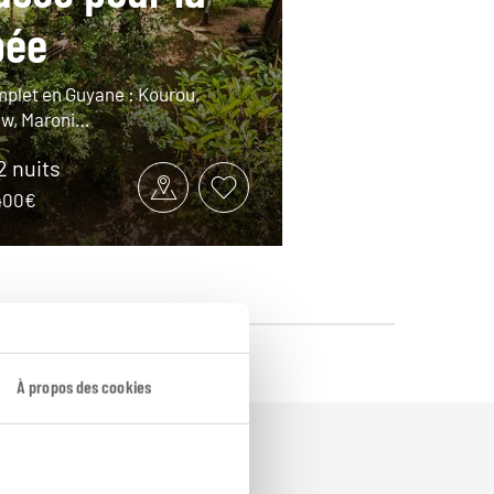
pée
plet en Guyane : Kourou,
aw, Maroni…
12 nuits
3400€
À propos des cookies