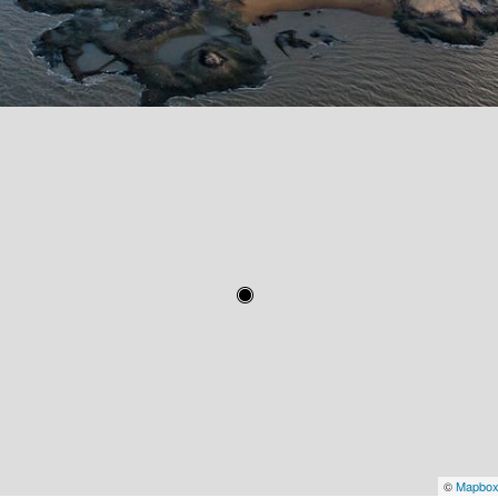
©
Mapbo