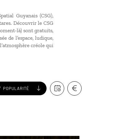
patial Guyanais (CSG),
tares. Découvrir le CSG
oment-là) sont gratuits,
ée de l’espace, ludique,
l’atmosphère créole qui
POPULARITÉ