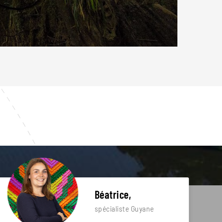
Béatrice,
spécialiste Guyane