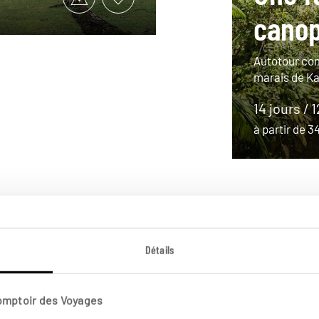
cano
Autotour com
marais de K
14 jours / 
à partir de 
Détails
Comptoir des Voyages