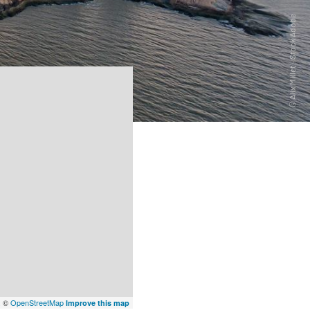
x
©
OpenStreetMap
Improve this map