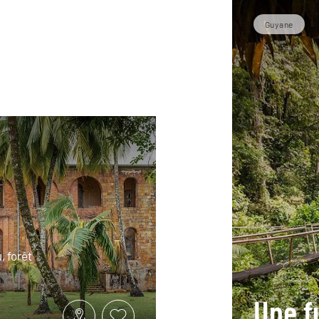
Guyane
, forêt
Une f