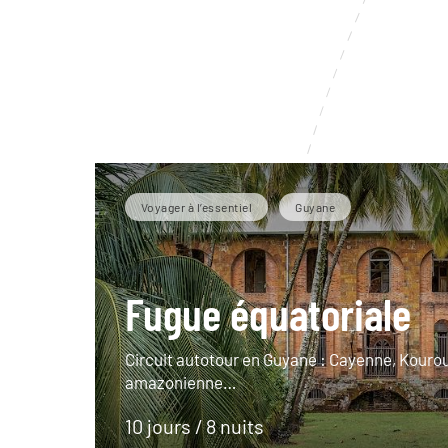
Voyager à l’essentiel
Guyane
Fugue équatoriale
Circuit autotour en Guyane : Cayenne, Kourou
amazonienne…
10 jours / 8 nuits