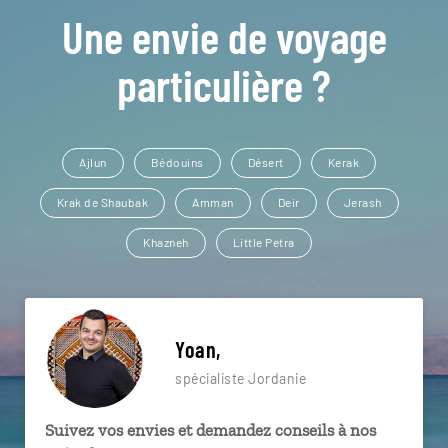
Une envie de voyage
particulière ?
Ajlun
Bédouins
Désert
Kerak
Krak de Shaubak
Amman
Deir
Jerash
Khazneh
Little Petra
Yoan,
spécialiste Jordanie
Suivez vos envies et demandez conseils à nos