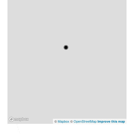
Mapbox
©
Mapbox
©
OpenStreetMap
Improve this map