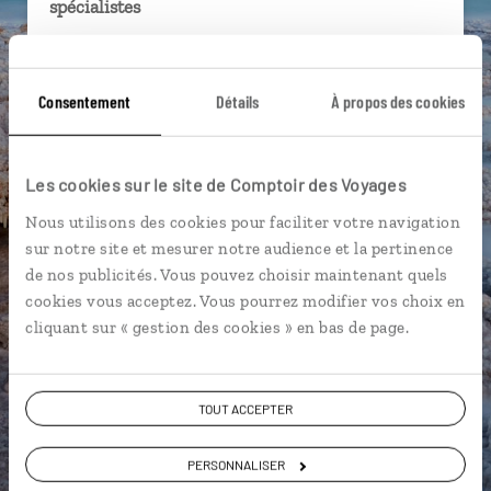
spécialistes
Ils sauront organiser votre itinéraire au plus
près de vos envies et de la réalité du pays.
Consentement
Détails
À propos des cookies
Échangez en face à face ou depuis nos studios
connectés en agence, mais aussi par email ou
téléphone.
Les cookies sur le site de Comptoir des Voyages
Vous gardez le même interlocuteur avant,
Nous utilisons des cookies pour faciliter votre navigation
pendant et après votre voyage.
sur notre site et mesurer notre audience et la pertinence
de nos publicités. Vous pouvez choisir maintenant quels
cookies vous acceptez. Vous pourrez modifier vos choix en
cliquant sur « gestion des cookies » en bas de page.
DEMANDER UN DEVIS
ou
TOUT ACCEPTER
Construisez votre voyage avec un spécialiste Jordanie
01 86 95 65 27
PERSONNALISER