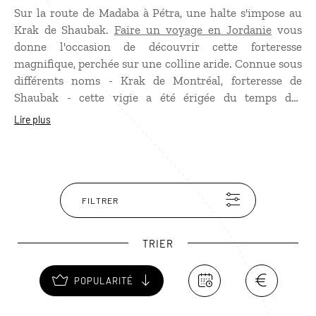
Sur la route de Madaba à Pétra, une halte s'impose au
Krak de Shaubak.
Faire un voyage en Jordanie
vous
donne l'occasion de découvrir cette forteresse
magnifique, perchée sur une colline aride. Connue sous
différents noms - Krak de Montréal, forteresse de
Shaubak - cette vigie a été érigée du temps des
Croisades par Baudouin 1er. Vous pourrez notamment
Lire plus
admirer une partie d'un des murs d'enceinte, des tours,
un tunnel, une citerne, deux églises et une mosquée.
FILTRER
TRIER
POPULARITÉ