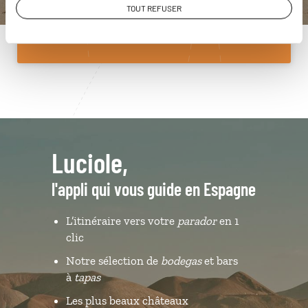
TOUT REFUSER
Du lundi au samedi de 09h30 à 18h30
Luciole,
l'appli qui vous guide en Espagne
L’itinéraire vers votre
parador
en 1
clic
Notre sélection de
bodegas
et bars
à
tapas
Les plus beaux châteaux