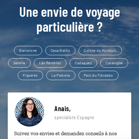
Une envie de voyage
particulière ?
Barcelone
Casa Batllo
Colline de Montjuic
Gerona
Las Ramblas
Cadaques
Catalogne
Figueres
La Pedrera
Parc du Tibidabo
Anais,
spécialiste Espagne
Suivez vos envies et demandez conseils à nos