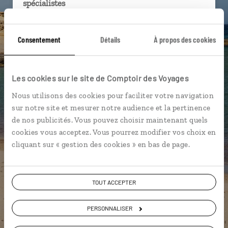
spécialistes
Ils sauront organiser votre itinéraire au plus
près de vos envies et de la réalité du pays.
Consentement
Détails
À propos des cookies
Échangez en face à face ou depuis nos studios
connectés en agence, mais aussi par email ou
Les cookies sur le site de Comptoir des Voyages
téléphone.
Nous utilisons des cookies pour faciliter votre navigation
Vous gardez le même interlocuteur avant,
sur notre site et mesurer notre audience et la pertinence
pendant et après votre voyage.
de nos publicités. Vous pouvez choisir maintenant quels
cookies vous acceptez. Vous pourrez modifier vos choix en
cliquant sur « gestion des cookies » en bas de page.
DEMANDER UN DEVIS
TOUT ACCEPTER
ou
Construisez votre voyage avec un spécialiste Espagne
PERSONNALISER
01 85 08 10 48