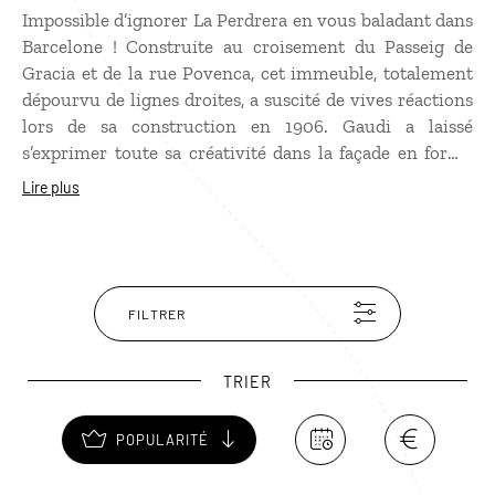
Impossible d’ignorer La Perdrera en vous baladant dans
Barcelone ! Construite au croisement du Passeig de
Gracia et de la rue Povenca, cet immeuble, totalement
dépourvu de lignes droites, a suscité de vives réactions
lors de sa construction en 1906. Gaudi a laissé
s’exprimer toute sa créativité dans la façade en forme
de vague, ornée de balcons en fer forgé aux dessins
Lire plus
végétaux. Le plus spectaculaire se trouve sur le toit
terrasse avec une vue à couper le souffle sur la ville et
d’étranges sculptures recouvrant les cheminées. La
postérité a heureusement reconnu l’originalité de
l’œuvre en l’inscrivant au patrimoine mondial de
FILTRER
l’Unesco.
TRIER
POPULARITÉ