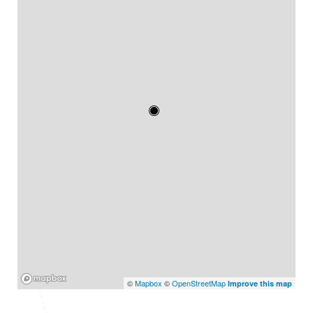
Mapbox
©
Mapbox
©
OpenStreetMap
Improve this map