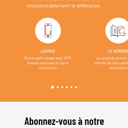
incontestablement la différence.
LUCIOLE
LE KIOSQU
Notre appli voyage avec GPS,
La revue de presse 
bonnes adresses et carte
informe de l’actualit
interactive
destination
Abonnez-vous à notre