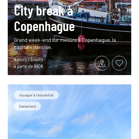
City break à
Copenhague
Grand week-end sur mesure à Copenhague, la
capitale danoise.
4 jours / 3 nuits
à partir de 890€
Voyager à l’essentiel
Danemark