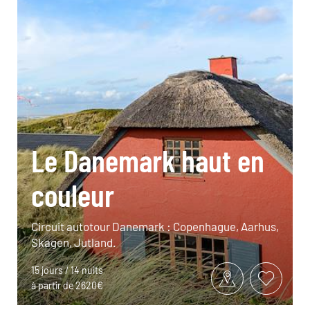
Le Danemark haut en
couleur
Circuit autotour Danemark : Copenhague, Aarhus,
Skagen, Jutland.
15 jours / 14 nuits
à partir de 2620€