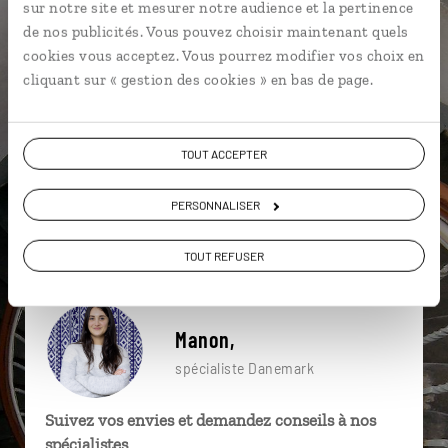
sur notre site et mesurer notre audience et la pertinence
particulière ?
de nos publicités. Vous pouvez choisir maintenant quels
cookies vous acceptez. Vous pourrez modifier vos choix en
cliquant sur « gestion des cookies » en bas de page.
Amalienborg
Copenhague
Hygge
Aarhus
Billund
Château de Kronborg
TOUT ACCEPTER
Archipel de Stockholm
Canal de Nyhavn
PERSONNALISER
Cristallerie d'Orrefors
Canal de Nyhavn
TOUT REFUSER
Manon,
spécialiste Danemark
Suivez vos envies et demandez conseils à nos
spécialistes