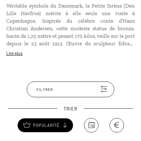
Véritable symbole du Danemark, la Petite Sirène (Den
Lille Havfrue) mérite à elle seule une visite à
Copenhague. Inspirée du célèbre conte d’Hans
Christian Andersen, cette modeste statue de bronze,
haute de 1,25 mètre et pesant 175 kilos, veille sur le port
depuis le 23 août 1913. Œuvre du sculpteur Edvard
Eriksen, elle a connu bien des mésaventures : décapitée
Lire plus
à plusieurs reprises, amputée d’un bras, recouverte de
peinture, poussée à la mer ou encore affublée d’une
burqa en 2004 lors d’une protestation politique. Malgré
ces outrages, la Petite Sirène demeure l’un des
symboles les plus attachants du pays. Pour la protéger,
FILTRER
la municipalité envisage même de la déplacer. Et entre
nous, le secret est bien gardé : la statue que les touristes
TRIER
photographient est une copie, l’originale repose à l’abri
dans un lieu tenu secret.
POPULARITÉ