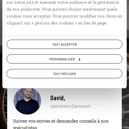
sur notre site et mesurer notre audience et la pertinence
particulière ?
de nos publicités. Vous pouvez choisir maintenant quels
cookies vous acceptez. Vous pourrez modifier vos choix en
cliquant sur « gestion des cookies » en bas de page.
Aarhus
Billund
Château de Kronborg
Amalienborg
Copenhague
Helsingor
TOUT ACCEPTER
Archipel de Stockholm
Canal de Nyhavn
PERSONNALISER
Cristallerie d'Orrefors
Amalienborg
TOUT REFUSER
David,
spécialiste Danemark
Suivez vos envies et demandez conseils à nos
spécialistes