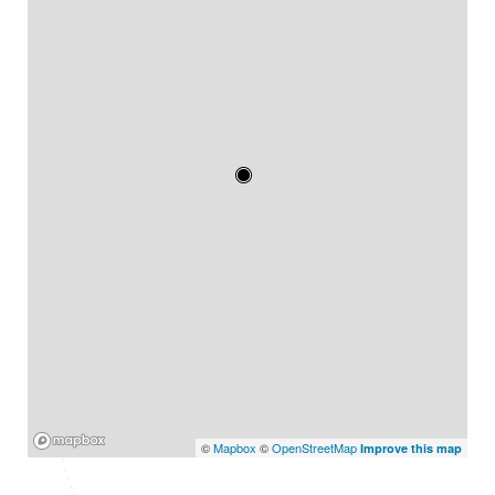
Mapbox
©
Mapbox
©
OpenStreetMap
Improve this map