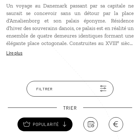
Un voyage au Danemark passant par sa capitale ne
saurait se concevoir sans un détour par la place
d’Amalienborg et son palais éponyme. Résidence
d’hiver des souverains danois, ce palais est en réalité un
ensemble de quatre demeures identiques formant une
e
élégante place octogonale. Construites au XVIII
siècle
par l’architecte royal Nicolai Eigtved sur ordre du roi
Lire plus
Frederik V, elles commémorent le tricentenaire de
l’accession au trône de la dynastie des Oldenbourg.
Amalienborg ne devint résidence royale qu’après
l’incendie du château de Christiansborg en 1794. Seuls
les palais de Christian VII et de Christian VIII se visitent.
FILTRER
Au centre, la statue équestre de Frederik V, œuvre du
Français Jacques Saly, veille sur la place où, chaque
TRIER
jour à midi, la relève de la garde attire les visiteurs.
POPULARITÉ