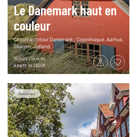
Le Danemark haut en
couleur
Circuit autotour Danemark : Copenhague, Aarhus,
Skagen, Jutland.
15 jours / 14 nuits
à partir de 2620€
Danemark