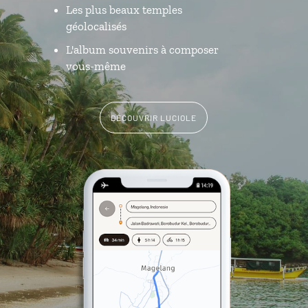
Les plus beaux temples
géolocalisés
L'album souvenirs à composer
vous-même
DÉCOUVRIR LUCIOLE