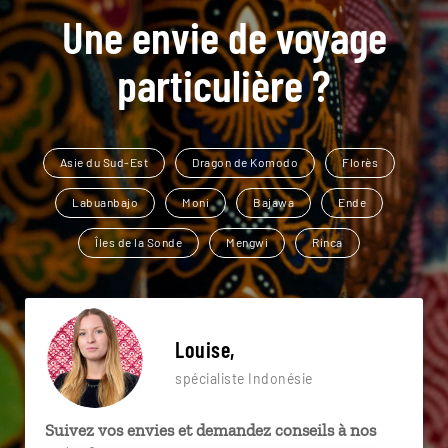
Une envie de voyage
particulière ?
Asie du Sud-Est
Dragon de Komodo
Florès
Labuanbajo
Moni
Bajawa
Ende
Îles de la Sonde
Mengwi
Rinca
Louise,
spécialiste Indonésie
Suivez vos envies et demandez conseils à nos