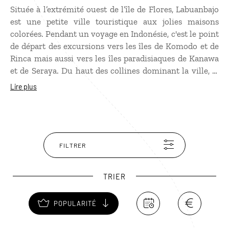
Située à l’extrémité ouest de l’île de Flores, Labuanbajo
est une petite ville touristique aux jolies maisons
colorées. Pendant un
voyage en Indonésie
, c'est le point
de départ des excursions vers les îles de Komodo et de
Rinca mais aussi vers les îles paradisiaques de Kanawa
et de Seraya. Du haut des collines dominant la ville, la
vue sur la baie au lagon turquoise, parsemée d’îles et
Lire plus
d’îlots, est splendide. Aux alentours de Labuanbajo, se
trouvent des grottes, des cascades pour se baigner,
donnant lieu à de belles balades, et des plages à l’abri
des regards, pour le farniente.
FILTRER
TRIER
POPULARITÉ