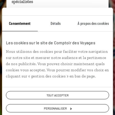
spécialistes
Ils sauront organiser votre itinéraire au plus
près de vos envies et de la réalité du pays.
Consentement
Détails
À propos des cookies
Échangez en face à face ou depuis nos studios
connectés en agence, mais aussi par email ou
téléphone.
Les cookies sur le site de Comptoir des Voyages
Vous gardez le même interlocuteur avant,
Nous utilisons des cookies pour faciliter votre navigation
pendant et après votre voyage.
sur notre site et mesurer notre audience et la pertinence
de nos publicités. Vous pouvez choisir maintenant quels
cookies vous acceptez. Vous pourrez modifier vos choix en
cliquant sur « gestion des cookies » en bas de page.
DEMANDER UN DEVIS
ou
TOUT ACCEPTER
Construisez votre voyage avec un spécialiste
Indonésie
PERSONNALISER