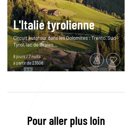
L'Italie tyrolienne
Circuit autotour dans les Dolomites : Trento, Sud-
Tyrol, lac de Braies…
8 jours / 7 nuits
à partir de 2350€
Pour aller plus loin