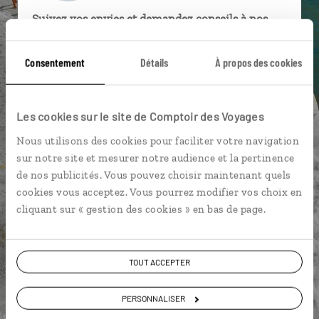
Suivez vos envies et demandez conseils à nos
spécialistes
Consentement
Détails
À propos des cookies
Ils sauront organiser votre itinéraire au plus
près de vos envies et de la réalité du pays.
Échangez en face à face ou depuis nos studios
Les cookies sur le site de Comptoir des Voyages
connectés en agence, mais aussi par email ou
Nous utilisons des cookies pour faciliter votre navigation
téléphone.
sur notre site et mesurer notre audience et la pertinence
Vous gardez le même interlocuteur avant,
de nos publicités. Vous pouvez choisir maintenant quels
pendant et après votre voyage.
cookies vous acceptez. Vous pourrez modifier vos choix en
cliquant sur « gestion des cookies » en bas de page.
DEMANDER UN DEVIS
TOUT ACCEPTER
ou
PERSONNALISER
Construisez votre voyage avec un spécialiste Italie