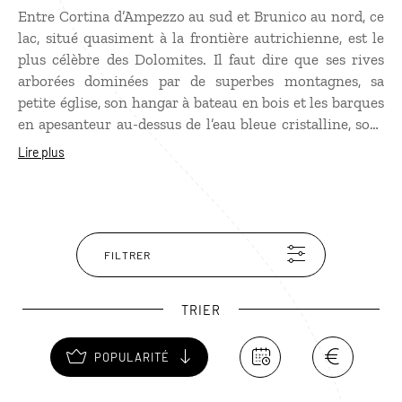
Entre Cortina d’Ampezzo au sud et Brunico au nord, ce
lac, situé quasiment à la frontière autrichienne, est le
plus célèbre des Dolomites. Il faut dire que ses rives
arborées dominées par de superbes montagnes, sa
petite église, son hangar à bateau en bois et les barques
en apesanteur au-dessus de l’eau bleue cristalline, sont
extrêmement photogéniques. Star d’Instagram, le lac de
Lire plus
Braies peut être envahi et ses prix ont beaucoup
augmenté mais la beauté du site reste intacte,
idéalement à la tombée de la nuit quand la lumière
rosit. Le sentier autour du lac est adapté aux poussettes
et aux fauteuils roulants.
FILTRER
TRIER
POPULARITÉ