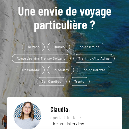
Une envie de voyage
particulière ?
Bolzano
Brunico
Lac de Braies
Route des vins Trento-Bolzano
Trentino-Alto Adige
Bressanone
Dolomites
Lac de Carezza
San Candido
Trento
Claudia,
spécialiste Italie
Lire son interview