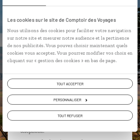
Lac Mburo National Park
Lake Edouard
Murchinson Falls National Park
Entebbe
Les cookies sur le site de Comptoir des Voyages
Nous utilisons des cookies pour faciliter votre navigation
Lake George
Queen Elizabeth National Park
sur notre site et mesurer notre audience et la pertinence
Kibale National Park
Entebbe
de nos publicités. Vous pouvez choisir maintenant quels
cookies vous acceptez. Vous pourrez modifier vos choix en
cliquant sur « gestion des cookies » en bas de page.
Suivez vos envies et demandez conseils à nos
spécialistes
TOUT ACCEPTER
Ils sauront organiser votre itinéraire au plus
PERSONNALISER
près de vos envies et de la réalité du pays.
Échangez en face à face ou depuis nos studios
TOUT REFUSER
connectés en agence, mais aussi par email ou
téléphone.