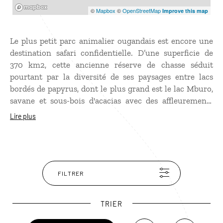
Mapbox
©
Mapbox
©
OpenStreetMap
Improve this map
Le plus petit parc animalier ougandais est encore une
destination safari confidentielle. D’une superficie de
370 km2, cette ancienne réserve de chasse séduit
pourtant par la diversité de ses paysages entre lacs
bordés de papyrus, dont le plus grand est le lac Mburo,
savane et sous-bois d'acacias avec des affleurements
rocheux et des gorges. L’absence des éléphants, des
Lire plus
girafes et des lions est compensée par d’autres espèces
comme le zèbre de Burchell, de nombreuses sortes
d'antilopes (dont la très rare sitatunga des marais), des
hyènes, des hippopotames, des buffles, des phacochères,
des crocodiles et des girafes ! Sans oublier les
FILTRER
innombrables oiseaux.
TRIER