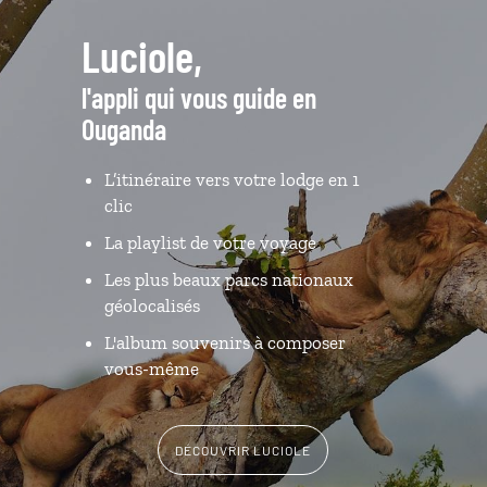
Luciole,
l'appli qui vous guide en
Ouganda
L’itinéraire vers votre lodge en 1
clic
La playlist de votre voyage
Les plus beaux parcs nationaux
géolocalisés
L'album souvenirs à composer
vous-même
DÉCOUVRIR LUCIOLE