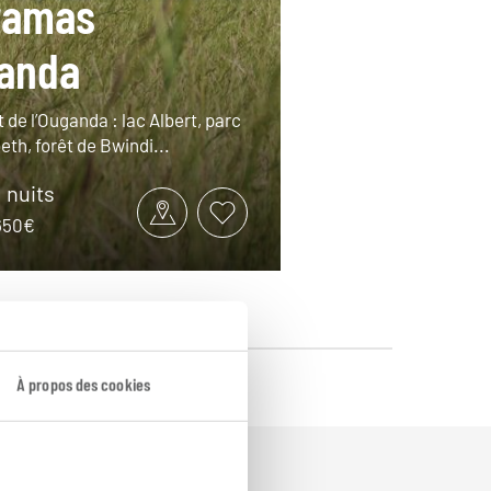
ramas
anda
 de l’Ouganda : lac Albert, parc
th, forêt de Bwindi...
1 nuits
5650€
À propos des cookies