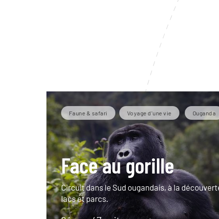
Faune & safari
Voyage d'une vie
Ouganda
Face au gorille
Circuit dans le Sud ougandais, à la découvert
lacs et parcs.