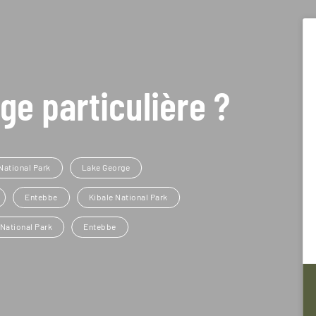
ge particulière ?
National Park
Lake George
Entebbe
Kibale National Park
 National Park
Entebbe