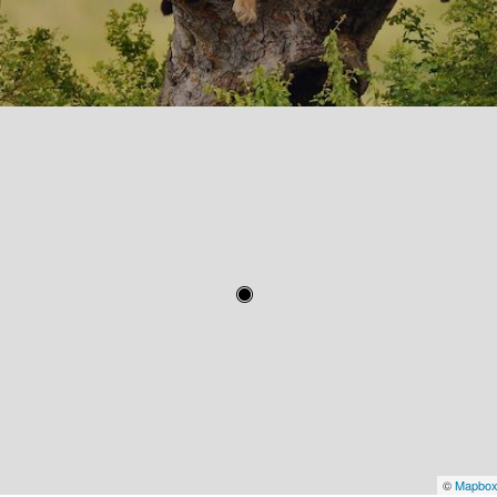
©
Mapbo