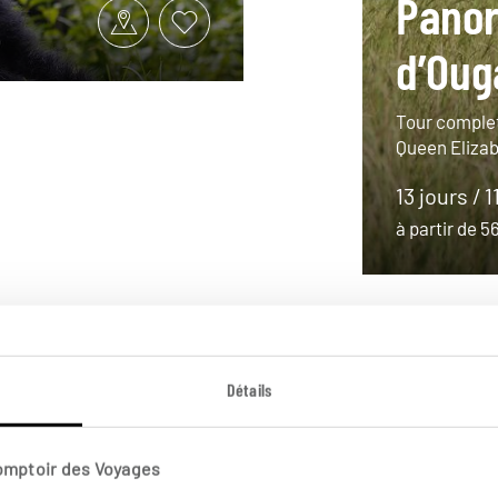
Pano
d’Oug
Tour complet
Queen Elizabe
13 jours / 1
à partir de 
Détails
Comptoir des Voyages