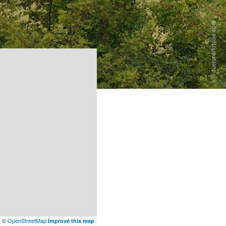
x
©
OpenStreetMap
Improve this map