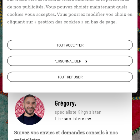
particulière ?
de nos publicités. Vous pouvez choisir maintenant quels
cookies vous acceptez. Vous pourrez modifier vos choix en
cliquant sur « gestion des cookies » en bas de page.
Bishkek
Lac Issyk-Kul
Tash Rabat
TOUT ACCEPTER
Asie centrale
Bokonbayevo
Citadelle Ark
Lac Song Kul
Cholpon-Ata
Karakol
PERSONNALISER
Bokonbayevo
TOUT REFUSER
Grégory,
spécialiste Kirghizistan
Lire son interview
Suivez vos envies et demandez conseils à nos
spécialistes