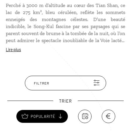
Perché à 3000 m d’altitude au cœur des Tian Shan, ce
lac de 275 km², bleu céruléen, reflète les sommets
enneigés des montagnes célestes. D’une beauté
indicible, le Song-Kul fascine par ses paysages qui se
parent souvent de brume à la tombée de la nuit, où l’on
peut admirer le spectacle inoubliable de la Voie lactée.
Accessible seulement en été, lorsque ses berges
Lire plus
couvertes de verts pâturages attirent les nomades et
leurs troupeaux, le Song-Kul constitue un merveilleux
terrain pour la randonnée à pied ou à cheval sur les
flancs des montagnes qui l’entourent. C’est aussi
l’occasion de partir à la rencontre des nomades et de
FILTRER
vivre avec eux dans des campements de yourtes
traditionnelles.
TRIER
POPULARITÉ