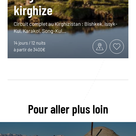
kirghize
Circuit complet au Kirghizistan : Bishkek, Issyk-
Kul, Karakol, Song-Kul…
14 jours / 12 nuits
à partir de 3400€
Pour aller plus loin