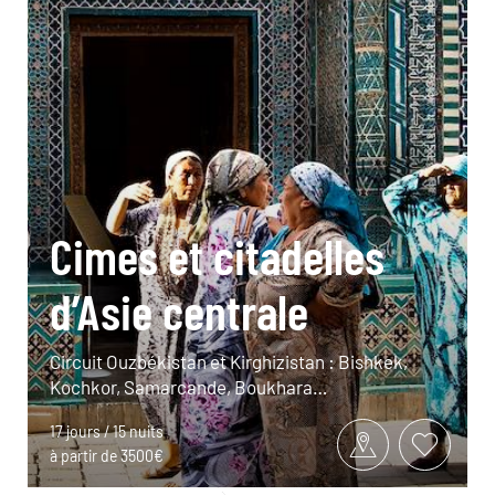
Cimes et citadelles
d’Asie centrale
Circuit Ouzbékistan et Kirghizistan : Bishkek,
Kochkor, Samarcande, Boukhara…
17 jours / 15 nuits
à partir de 3500€