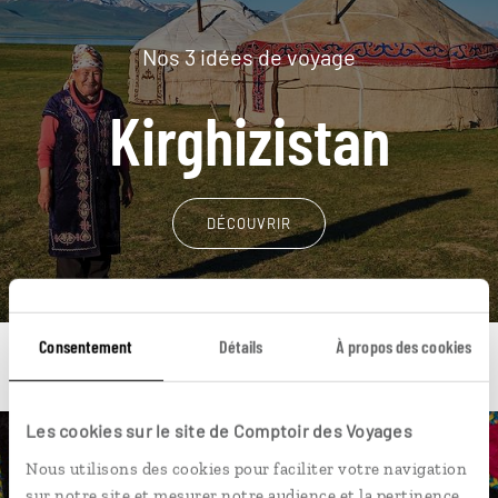
Nos 3 idées de voyage
Kirghizistan
DÉCOUVRIR
Consentement
Détails
À propos des cookies
Les cookies sur le site de Comptoir des Voyages
Une envie de voyage
Nous utilisons des cookies pour faciliter votre navigation
sur notre site et mesurer notre audience et la pertinence