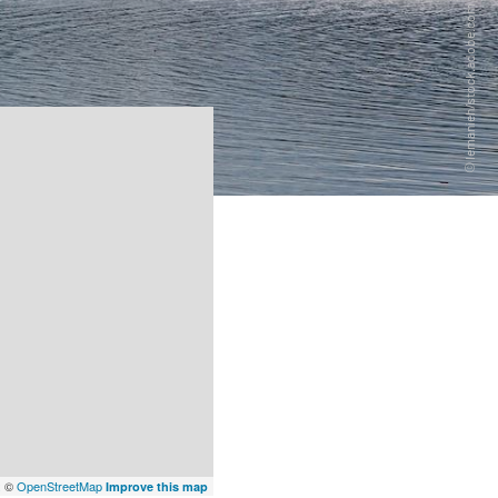
x
©
OpenStreetMap
Improve this map