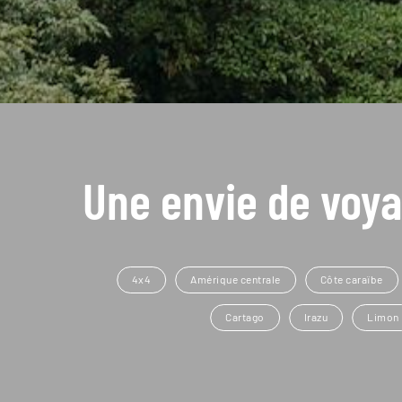
Une envie de voya
4x4
Amérique centrale
Côte caraïbe
Cartago
Irazu
Limon