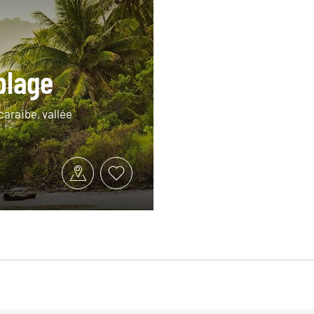
plage
caraïbe, vallée