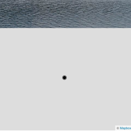
©
Mapbo