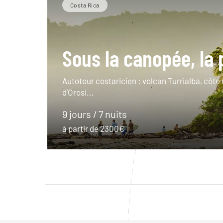
Costa Rica
Sous la canopée, la 
Autotour costaricien : volcan Turrialba, côte 
d’Orosi...
9 jours / 7 nuits
à partir de 2300€