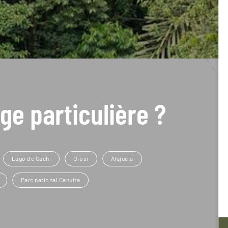
ge particulière ?
Lago de Cachi
Orosi
Alajuela
Parc national Cahuita