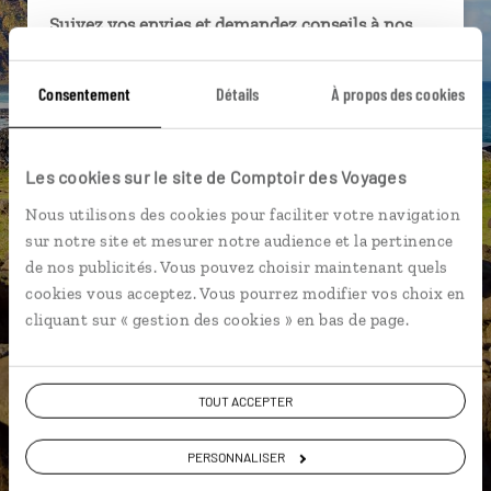
Suivez vos envies et demandez conseils à nos
spécialistes
Consentement
Détails
À propos des cookies
Ils sauront organiser votre itinéraire au plus
près de vos envies et de la réalité du pays.
Échangez en face à face ou depuis nos studios
Les cookies sur le site de Comptoir des Voyages
connectés en agence, mais aussi par email ou
téléphone.
Nous utilisons des cookies pour faciliter votre navigation
sur notre site et mesurer notre audience et la pertinence
Vous gardez le même interlocuteur avant,
de nos publicités. Vous pouvez choisir maintenant quels
pendant et après votre voyage.
cookies vous acceptez. Vous pourrez modifier vos choix en
cliquant sur « gestion des cookies » en bas de page.
DEMANDER UN DEVIS
TOUT ACCEPTER
ou
PERSONNALISER
Construisez votre voyage avec un spécialiste Chili