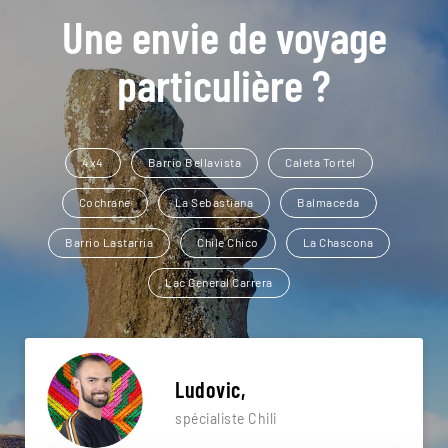
Une envie de voyage
particulière ?
4x4
Barrio Bellavista
Caleta Tortel
Cochrane
La Sebastiana
Balmaceda
Barrio Lastarria
Chile Chico
La Chascona
Lac General Carrera
Ludovic,
spécialiste Chili