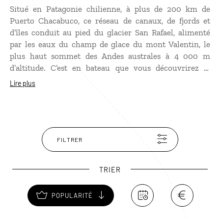
Situé en Patagonie chilienne, à plus de 200 km de
Puerto Chacabuco, ce réseau de canaux, de fjords et
d’îles conduit au pied du glacier San Rafael, alimenté
par les eaux du champ de glace du mont Valentin, le
plus haut sommet des Andes australes à 4 000 m
d’altitude. C’est en bateau que vous découvrirez la
laguna San Rafael et ses décors de montagnes
Lire plus
majestueuses couvertes de forêts primitives. N’oubliez
pas vos jumelles car la région est réputée pour abriter
de nombreux oiseaux marins ainsi que des dauphins et
des éléphants de mer.
FILTRER
TRIER
POPULARITÉ