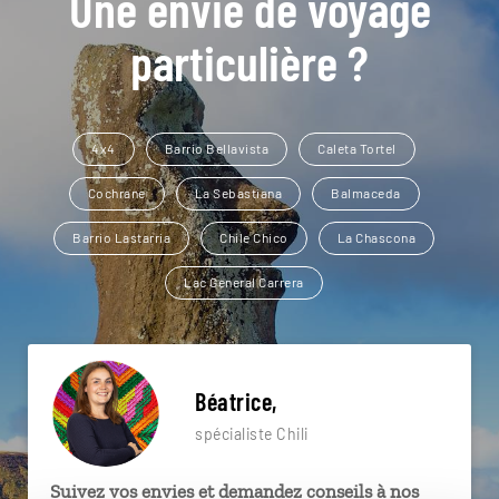
Une envie de voyage
particulière ?
4x4
Barrio Bellavista
Caleta Tortel
Cochrane
La Sebastiana
Balmaceda
Barrio Lastarria
Chile Chico
La Chascona
Lac General Carrera
Béatrice,
spécialiste Chili
Suivez vos envies et demandez conseils à nos