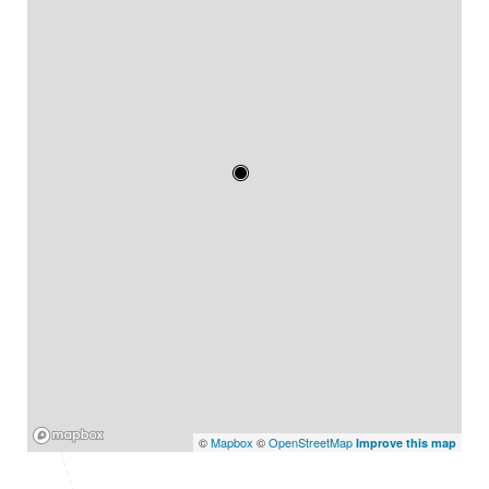
Mapbox
©
Mapbox
©
OpenStreetMap
Improve this map