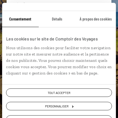
spécialistes
Ils sauront organiser votre itinéraire au plus
Consentement
Détails
À propos des cookies
près de vos envies et de la réalité du pays.
Échangez en face à face ou depuis nos studios
connectés en agence, mais aussi par email ou
Les cookies sur le site de Comptoir des Voyages
téléphone.
Nous utilisons des cookies pour faciliter votre navigation
Vous gardez le même interlocuteur avant,
sur notre site et mesurer notre audience et la pertinence
pendant et après votre voyage.
de nos publicités. Vous pouvez choisir maintenant quels
cookies vous acceptez. Vous pourrez modifier vos choix en
cliquant sur « gestion des cookies » en bas de page.
DEMANDER UN DEVIS
TOUT ACCEPTER
ou
PERSONNALISER
Construisez votre voyage avec un spécialiste Chili