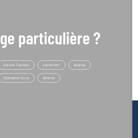
ge particulière ?
Glacier Tasman
Kaiteriteri
Akaroa
Cathedral Cove
Akaroa