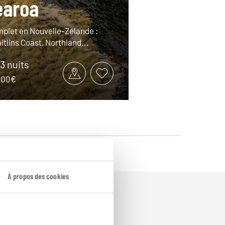
earoa
plet en Nouvelle-Zélande :
itlins Coast, Northland...
33 nuits
7400€
À propos des cookies