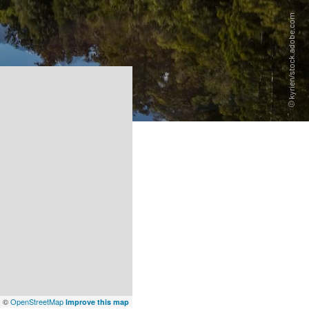
x
©
OpenStreetMap
Improve this map