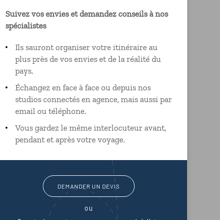
Suivez vos envies et demandez conseils à nos
spécialistes
Ils sauront organiser votre itinéraire au
plus près de vos envies et de la réalité du
pays.
Échangez en face à face ou depuis nos
studios connectés en agence, mais aussi par
email ou téléphone.
Vous gardez le même interlocuteur avant,
pendant et après votre voyage.
DEMANDER UN DEVIS
ou