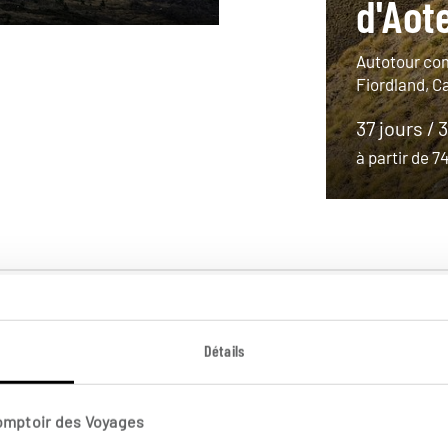
d'Aot
Autotour com
Fiordland, Ca
37 jours / 
à partir de 
Détails
Comptoir des Voyages