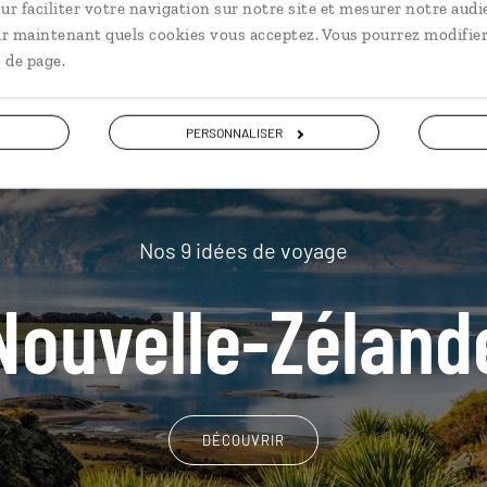
plus loin
ur faciliter votre navigation sur notre site et mesurer notre audi
ir maintenant quels cookies vous acceptez. Vous pourrez modifier
 de page.
PERSONNALISER
Nos 9 idées de voyage
Nouvelle-Zéland
DÉCOUVRIR