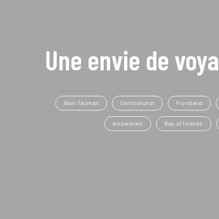
Une envie de voya
Abel Tasman
Christchurch
Fiordland
Arrowtown
Bay of Islands