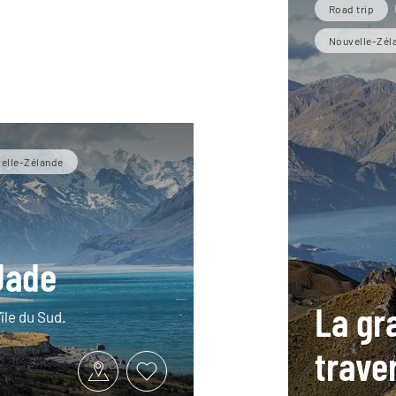
Road trip
Nouvelle-Zél
velle-Zélande
 Jade
La gr
île du Sud.
trave