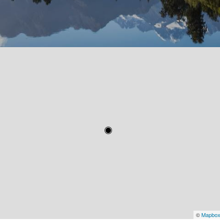
©
Mapbo