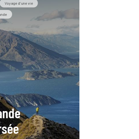
Voyage d'une vie
ande
ande
rsée