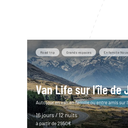
Road trip
Grands espaces
En famille Nou
Van Life sur l’île de
Autotour en van en famille ou entre amis sur l’
16 jours / 12 nuits
à partir de 2950€